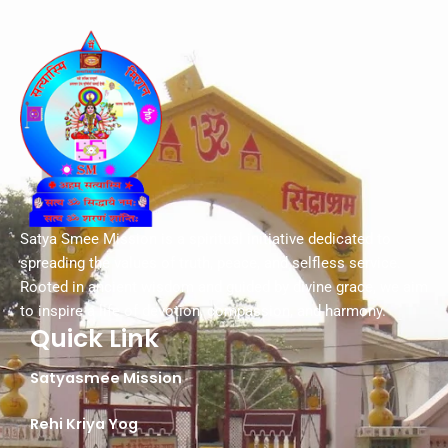
Satya Smee Mission is a spiritual initiative dedicated to
spreading the values of truth, peace, and selfless service.
Rooted in ancient wisdom and guided by divine grace, we aim
to inspire a life of devotion, compassion, and harmony.
Quick Link
Satyasmee Mission
Rehi Kriya Yog