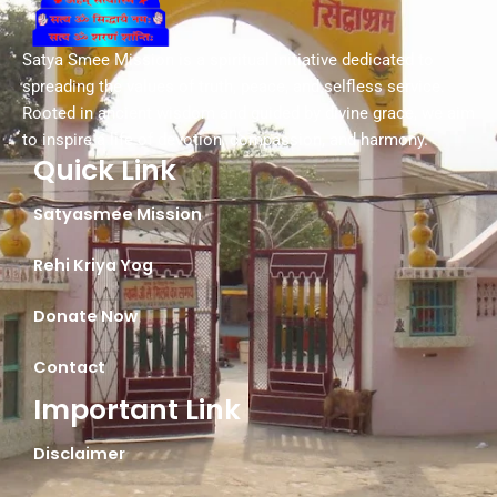
Satya Smee Mission is a spiritual initiative dedicated to
spreading the values of truth, peace, and selfless service.
Rooted in ancient wisdom and guided by divine grace, we aim
to inspire a life of devotion, compassion, and harmony.
Quick Link
Satyasmee Mission
Rehi Kriya Yog
Donate Now
Contact
Important Link
Disclaimer