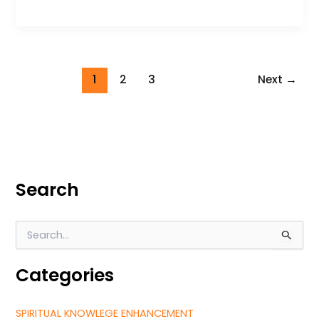
1
2
3
Next
→
Search
S
e
a
Categories
r
c
h
SPIRITUAL KNOWLEGE ENHANCEMENT