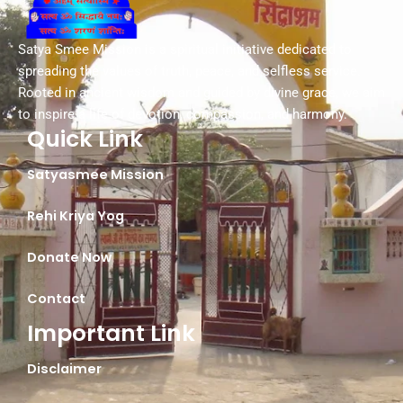
Satya Smee Mission is a spiritual initiative dedicated to
spreading the values of truth, peace, and selfless service.
Rooted in ancient wisdom and guided by divine grace, we aim
to inspire a life of devotion, compassion, and harmony.
Quick Link
Satyasmee Mission
Rehi Kriya Yog
Donate Now
Contact
Important Link
Disclaimer