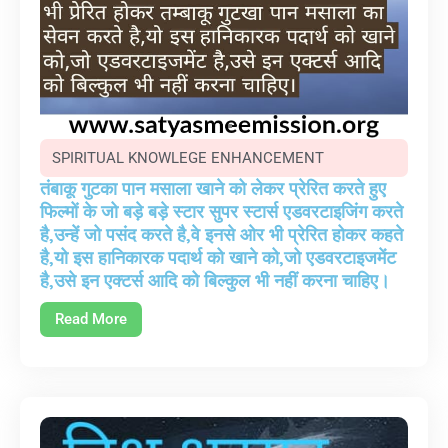
SPIRITUAL KNOWLEGE ENHANCEMENT
तंबाकू गुटका पान मसाला खाने को लेकर प्रेरित करते हुए
फिल्मों के जो बड़े बड़े स्टार सुपर स्टार्स एडवरटाइजिंग करते
है,उन्हें जो पसंद करते है,वे इनसे ओर भी प्रेरित होकर कहते
है,यो इस हानिकारक पदार्थ को खाने को,जो एडवरटाइजमेंट
है,उसे इन एक्टर्स आदि को बिल्कुल भी नहीं करना चाहिए।
Read More