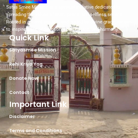
Satya Smee Mission is a spiritual initiative dedicated to
spreading the values of truth, peace, and selfless service.
Rooted in ancient wisdom and guided by divine grace, we aim
to inspire a life of devotion, compassion, and harmony.
Quick Link
Satyasmee Mission
Rehi Kriya Yog
Donate Now
Contact
Important Link
Disclaimer
Terms and Conditions