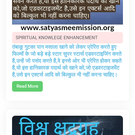
SPIRITUAL KNOWLEGE ENHANCEMENT
तंबाकू गुटका पान मसाला खाने को लेकर प्रेरित करते हुए
फिल्मों के जो बड़े बड़े स्टार सुपर स्टार्स एडवरटाइजिंग करते
है,उन्हें जो पसंद करते है,वे इनसे ओर भी प्रेरित होकर कहते
है,यो इस हानिकारक पदार्थ को खाने को,जो एडवरटाइजमेंट
है,उसे इन एक्टर्स आदि को बिल्कुल भी नहीं करना चाहिए।
Read More