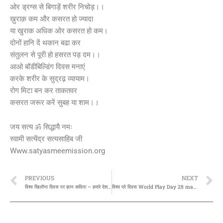
ओर ड्रग्स से बिगाड़ें शरीर निचोड़।।
ख़ुराक़ कम और कसरत हो ज्यादा
या खुराक अधिक ओर कसरत हो कम।
दोनों हानि दें थकान बढा कर
संतुलन से पूरी हो हसरत पड़ दम।।
आओ बॉडीबिल्डिंग दिवस मनाएं
करके शरीर के सुद्रढ़ व्यायाम।
रोग मिटा बन कर ताकतवर
कसरत जरूर करें सुबह या शाम।।
जय सत्य ॐ सिद्धायै नमः
स्वामी सत्येंद्र सत्यसाहिब जी
Www.satyasmeemission.org
Prev
N
PREVIOUS
NEXT
विश्व खिलौना दिवस पर ज्ञान कविता – हमारे देश भारत मे यह खिलौना मेला 27 फरवरी से 2 मार्च, 2021 तक मनाया गया था।
विश्व प्ले दिवस World Play Day 28 may पर ज्ञान कविता