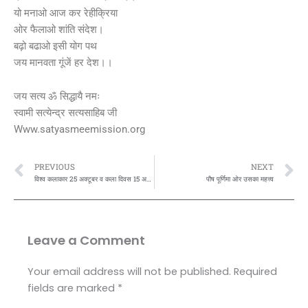
यो मनाओ आज कर रेहीक्रिया
ओर फैलाओ शांति संदेश।
बढ़ो बढाओ इसी योग पथ
जय मानवता गूंजें हर देश।।
जय सत्य ॐ सिद्धायै नमः
स्वामी सत्येन्द्र सत्यसाहिब जी
Www.satyasmeemission.org
Prev
N
PREVIOUS
NEXT
विश्व कलाकार 25 अक्टूबर व कला दिवस 15 अप्रैल ओर विश्व रंगमंच 27 मार्च पर कविता
पौष पूर्णिमा ओर उसका महत्त्व
Leave a Comment
Your email address will not be published.
Required
fields are marked
*