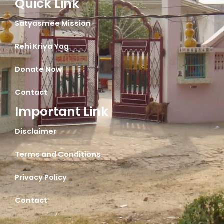
Quick Link
Satyasmee Mission
Rehi Kriya Yog
Donate Now
Contact
Important Link
Disclaimer
Terms and Conditions
Privacy Policy
Contact