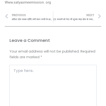
Www.satyasmeemission. org
Prev
N
PREVIOUS
NEXT
कथित प्रेम नामक प्रीति रूपी बंधन रस्सी के ज्ञान पक्ष पर स्वामी सत्येंद्र सत्यसाहिब जी सत्संग से भक्तों को ये ज्ञान उपदेश दे रहें हैं की…
23 जनवरी को नेता जी सुभाष चंद्र बोस के जन्मदिवस पर सत्यास्मि मिशन की और से स्वामी सत्येंद्र सत्यसाहिब जी उनके बारे संछिप्त में उनका जीवन परिचय बताते अपनी रचित कविता से शुभकामना देते कहते है की…
Leave a Comment
Your email address will not be published.
Required
fields are marked
*
Type
here..