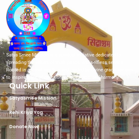
Satya Smee Mission is a spiritual initiative dedicated to
spreading the values of truth, peace, and selfless service.
Rooted in ancient wisdom and guided by divine grace, we aim
to inspire a life of devotion, compassion, and harmony.
Quick Link
Satyasmee Mission
Rehi Kriya Yog
Donate Now