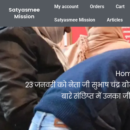
Skip
My account
Orders
Cart
Satyasmee
to
Mission
content
Satyasmee Mission
Articles
Ho
23 जनवरी को नेता जी सुभाष चंद्र ब
बारे संछिप्त में उनका