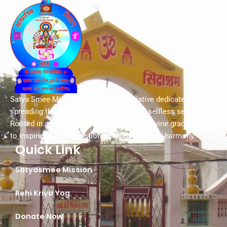
Satya Smee Mission is a spiritual initiative dedicated to
spreading the values of truth, peace, and selfless service.
Rooted in ancient wisdom and guided by divine grace, we aim
to inspire a life of devotion, compassion, and harmony.
Quick Link
Satyasmee Mission
Rehi Kriya Yog
Donate Now