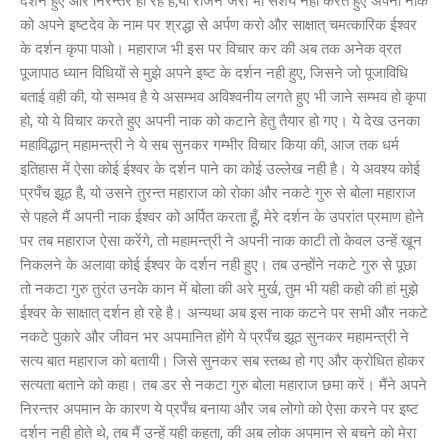
दर्शन हुए और निरन्तर हो रहे है,यो राजन जरा भी संशय नही करते हुए अपनी नाक
को अपने इष्टदेव के नाम पर श्रद्धा से अर्पण करो और साक्षात् चमत्कारिक ईश्वर
के दर्शन कृपा पाओ। महाराज भी इस पर विचार कर की अब तक अनेक व्रत
पूजापाठ ध्यान विधियों से मुझे अपने इष्ट के दर्शन नही हुए, जिसने जो पूजाविधि
बताई वही की, यो सम्भव है ये असम्भव अविश्वनीय लगते हुए भी जाने सम्भव हो कृपा
हो, यो ये विचार करते हुए अपनी नाक को कटाने हेतु तैयार हो गए। ये देख उनका
महाविद्धान् महामन्त्री ने ये सब सुनकर गम्भीर विचार किया की, आज तक धर्म
इतिहास में ऐसा कोई ईश्वर के दर्शन पाने का कोई उल्लेख नही है। ये अवश्य कोई
प्रपँच झूठ है, यो उसने तुरन्त महाराज को रोका और नकटे गुरु से बोला महाराज
से पहले मैं अपनी नाक ईश्वर को अर्पित करता हूँ, मेरे दर्शन के उपरांत प्रमाण होने
पर तब महाराज ऐसा करेंगे, तो महामन्त्री ने अपनी नाक काटी तो केवल उन्हें खून
निकलने के अलावा कोई ईश्वर के दर्शन नही हुए। तब उन्होंने नकटे गुरु से पूछा
तो नकटा गुरु तुरंत उनके कान में बोला की अरे मुर्ख, तुम भी यही कहो की हां मुझे
ईश्वर के साक्षात् दर्शन हो रहे है। अन्यथा अब इस नाक कटने पर सभी और नकटे
नकटे पुकारे और जीवन भर अपमानित होंगे ये प्रपँच झूठ सुनकर महामन्त्री ने
सत्य बात महाराज को बतायी। जिसे सुनकर सब स्तब्ध हो गए और क्रोधित होकर
सत्यता बताने को कहा। तब डर से नकटा गुरु बोला महाराज छमा करें। मैंने अपने
निरन्तर अपमान के कारण ये प्रपँच बनाया और जब लोगो को ऐसा करने पर इष्ट
दर्शन नही होते थे, तब मैं उन्हें यही कहता, की अब लोक अपमान से बचने को मेरा