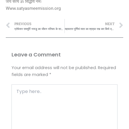
जय सत्य ॐ सिद्धायै नमः
Www.satyasmeemission.org
Prev
N
PREVIOUS
NEXT
प्रोफेसर राममूर्ति नायडू का जीवन परिचय के साथ साथ,रामूर्ति सहित अनेक प्रसिद्ध बलवान व्यक्तियों द्धारा किये गए, पफ़स्सि योग के असाधारण बलवर्धक प्रदर्शन के अभ्यास को कैसे करें,बता रहें है स्वामी सत्येंद्र सत्यसाहिब जी…
महावतार पूर्णिमां माता का श्रद्घा रख कर किये व्रत पूजा की सत्य चमत्कार की अभी घटित कथा भाग-7:-
Leave a Comment
Your email address will not be published.
Required
fields are marked
*
Type
here..