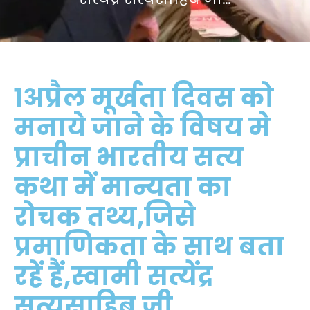
1अप्रैल मूर्खता दिवस को
मनाये जाने के विषय मे
प्राचीन भारतीय सत्य
कथा में मान्यता का
रोचक तथ्य,जिसे
प्रमाणिकता के साथ बता
रहें हैं,स्वामी सत्येंद्र
सत्यसाहिब जी…