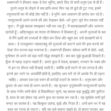
लक्ष्मणजी ने हँसकर कहा- हे देव! सुनिए, हमारे लिए तो सभी धनुष एक से ही हैं।
पुराने धनुष के तोड़ने में क्या हानि-लाभ! फिर यह तो छूते ही टूट गया, इसमें
रघुनाथजी का भी कोई दोष नहीं है। हे मुनि! आप अकारण ही क्रोध कर रहे हैं।
परशुरामजी अपने फरसे की ओर देखकर बोले- अरे दुष्ट! तूने मेरा स्वभाव नहीं
सुना। मैं तुझे बालक समझकर नही मार रहा हूँ। मैं बालब्रह्मचारी और अत्यन्त
क्रोधी हूँ। क्षत्रियकुल का शत्रु तो विश्वभर में विख्यात हूँ। अपनी भुजाओं के बल
से मैंने पृथ्वी को राजाओं से रहित कर दिया और बहुत बार उसे ब्राह्मणों को दे
डाला। हे राजकुमार! सहस्रबाहु की भुजाओं को काटने वाले मेरे इस फरसे को
देख! मेरा फरसा बड़ा भयानक है। लक्ष्मणजी हँसकर कोमल वाणी से बोले- अहो,
मुनीश्वर तो अपने को बड़ा भारी योद्धा समझते हैं। बार-बार मुझे कुल्हाड़ी दिखाते हैं।
फूँक से पहाड़ उड़ाना चाहते हैं। हमारे कुल में देवता, ब्राह्मण, भगवान के भक्त और
गो इन पर वीरता नही दिखाई जाती हैं। क्योंकि इन्हें मारने से पाप लगता है और
इनसे हार जाने पर अपकीर्ति होती है, इसलिए आप मारें तो भी आपके पैर ही पड़ना
चाहिए। आपका एक-एक वचन ही करोड़ों वज्रों के समान है। धनुष-बाण और
कुठार तो आप व्यर्थ ही धारण करते हैं। यह सुनकर भृगुवंशमणि परशुरामजी क्रोध
के साथ गंभीर वाणी बोले- हे विश्वामित्र! सुनो, यह बालक बड़ा कुबुद्धि और कुटिल
है, काल के वश होकर यह अपने कुल का घातक बन रहा है। यह सूर्यवंश रूपी पूर्ण
चन्द्र का कलंक है। यह बिल्कुल उद्दण्ड, मूर्ख और निडर है। अभी क्षण भर में यह
काल का ग्रास हो जाएगा। यदि तुम इसे बचाना चाहते हो, तो हमारा प्रताप, बल