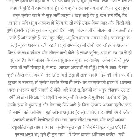
गोरा, पर हृदय का बड़ा काला है। यह विषमुख है, दूधमुँहा नहीं।लक्ष्मणजी ने हँसकर
कहा- हे मुनि! मैं आपका दास हूँ। अब क्रोध त्यागकर दया कीजिए। टूटा हुआ
धनुष क्रोध करने से जुड़ नहीं जाएगा। खड़े-खड़े पैर दुःखने लगे होंगे, बैठ
जाइए। यदि धनुष अत्यन्त ही प्रिय हो, तो कोई उपाय किया जाए और किसी बड़े
गुणी (कारीगर) को बुलाकर जुड़वा दिया जाए।लक्ष्मणजी के बोलने से जनकजी डर
जाते हैं और कहते हैं- बस, चुप रहिए, अनुचित बोलना अच्छा नहीं। जनकपुर के
स्त्री-पुरुष थर-थर काँप रहे हैं।श्री रामचन्द्रजी दोनों हाथ जोड़कर अत्यन्त
विनय के साथ कोमल और शीतल वाणी बोले- हे नाथ! सुनिए, आप तो स्वभाव से ही
सुजान हैं। आप बालक के वचन सुना-अनसुना कर दीजिए।लक्ष्मण ने तो कुछ
काम भी नहीं बिगाड़ा है, हे नाथ! आपका अपराधी तो मैं हूँ।मुनि ने कहा- हे राम!
क्रोध कैसे जाए, अब भी तेरा छोटा भाई टेढ़ा ही ताक रहा है। इसकी गर्दन पर मैंने
कुठार न चलाया, तो क्रोध करके किया ही क्या? तब परशुरामजी हृदय में अत्यन्त
क्रोध भरकर श्री रामजी से बोले- अरे शठ! तू शिवजी का धनुष तोड़कर उलटा
हमीं को ज्ञान सिखाता है।श्री रामचन्द्रजी ने कहा- हे मुनीश्वर! क्रोध छोड़िए।
आपके हाथ में कुठार है और मेरा यह सिर आगे है, जिस प्रकार आपका क्रोध जाए,
हे स्वामी! वही कीजिए। मुझे अपना अनुचर (दास) जानिए। हे नाथ! हमारी और
आपकी बराबरी कैसी?कहाँ मेरा राम मात्र छोटा सा नाम और कहाँ आपका
परशुसहित बड़ा नाम। आपका क्रोध बहुत बड़ा है और मेरी भूल बहुत छोटी है।
पुराना धनुष था, छूते ही टूट गया। मैं किस कारण अभिमान करूँ?।श्री