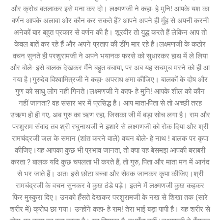
और क्रोध बतलाकर इसे मना कर दो। लक्ष्मणजी ने कहा- हे मुनि! आपके यश का
वर्णन आपके अलावा ओर कौन कर सकते हैं? आपने अपने ही मुँह से अपनी करनी
अनेकों बार बहुत प्रकार से वर्णन की है। शूरवीर तो युद्ध करते हैं लेकिन आप तो
केवल बातें कर रहे हैं और अपने प्रताप की डींग मार रहे हैं।लक्ष्मणजी के कठोर
वचन सुनते ही परशुरामजी ने अपने भयानक फरसे को सुधारकर हाथ में ले लिया
और बोले- इसे बालक देखकर मैंने बहुत बचाया, पर अब यह सचमुच मरने को ही आ
गया है।गुरुदेव विश्वामित्रजी ने कहा- अपराध क्षमा कीजिए। बालकों के दोष और
गुण को साधु लोग नहीं गिनते।लक्ष्मणजी ने कहा- हे मुनि! आपके शील को कौन
नहीं जानता? वह संसार भर में प्रसिद्ध है। आप माता-पिता से तो अच्छी तरह
उऋण हो ही गए, अब गुरु का ऋण रहा, जिसका जी में बड़ा सोच लगा है। राम और
परशुराम संवाद तब श्री रघुनाथजी ने इशारे से लक्ष्मणजी को रोक दिया और श्री
रामचंद्रजी जल के समान (शांत करने वाले) वचन बोले- हे नाथ ! बालक पर कृपा
कीजिए।यह आपका कुछ भी प्रभाव जानता, तो क्या यह बेसमझ आपकी बराबरी
करता ? बालक यदि कुछ चपलता भी करते हैं, तो गुरु, पिता और माता मन में आनंद
से भर जाते हैं। अतः इसे छोटा बच्चा और सेवक जानकर कृपा कीजिए।श्री
रामचंद्रजी के वचन सुनकर वे कुछ ठंडे पड़े। इतने में लक्ष्मणजी कुछ कहकर
फिर मुस्कुरा दिए। उनको हँसते देखकर परशुरामजी के नख से शिखा तक (सारे
शरीर में) क्रोध छा गया। उन्होंने कहा- हे राम! तेरा भाई बड़ा पापी है। यह शरीर से