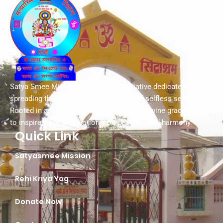
Satya Smee Mission is a spiritual initiative dedicated to
spreading the values of truth, peace, and selfless service.
Rooted in ancient wisdom and guided by divine grace, we aim
to inspire a life of devotion, compassion, and harmony.
Quick Link
Satyasmee Mission
Rehi Kriya Yog
Donate Now