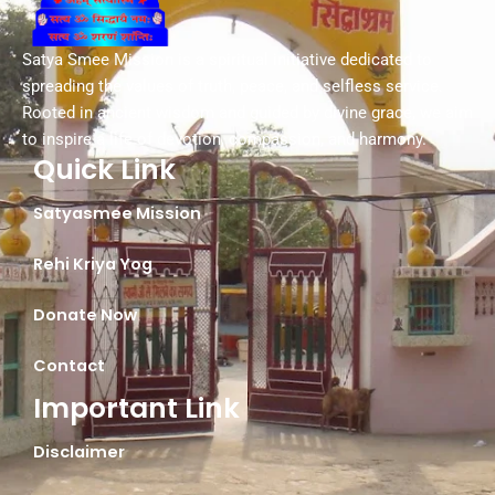
Satya Smee Mission is a spiritual initiative dedicated to
spreading the values of truth, peace, and selfless service.
Rooted in ancient wisdom and guided by divine grace, we aim
to inspire a life of devotion, compassion, and harmony.
Quick Link
Satyasmee Mission
Rehi Kriya Yog
Donate Now
Contact
Important Link
Disclaimer