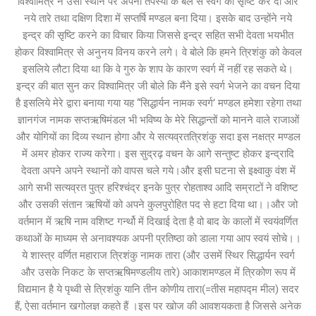
विश्वामित्र ने उसी स्थान पर अपनी तपस्या के बल से स्वर्ग की सृष्टि कर दी और
नये तारे तथा दक्षिण दिशा में सप्तर्षि मण्डल बना दिया। इसके बाद उन्होंने नये
इन्द्र की सृष्टि करने का विचार किया जिससे इन्द्र सहित सभी देवता भयभीत
होकर विश्वामित्र से अनुनय विनय करने लगे। वे बोले कि हमने त्रिशंकु को केवल
इसलिये लौटा दिया था कि वे गुरु के शाप के कारण स्वर्ग में नहीं रह सकते थे।
इन्द्र की बात सुन कर विश्वामित्र जी बोले कि मैंने इसे स्वर्ग भेजने का वचन दिया
है इसलिये मेरे द्वारा बनाया गया यह “सिद्धार्यन नामक स्वर्ग’ मण्डल हमेशा रहेगा तथा
ज्ञानगंज नामक सप्तऋषिमंडल भी भविष्य के मेरे सिद्धान्तों को मानने वाले राजाओं
और योगियों का दिव्य स्थान होगा और ये सत्यव्रतत्रिशंकु सदा इस नक्षत्र मण्डल
में अमर होकर राज्य करेगा। इस सुद्रढ़ वचन के आगे सन्तुष्ट होकर इन्द्रादि
देवता अपने अपने स्थानों को वापस चले गये।और इसी घटना से इक्ष्वाकु वंश में
आगे सभी सत्यव्रत पुत्र हरिश्चंद्र इनके पुत्र रोहताश्व आदि सम्राटों ने वशिष्ट
और उसकी संतान ऋषियों को अपने कुलपुरोहित पद से हटा दिया था।।और जो
वर्तमान में ऋषि नाम वशिष्ट गर्न्थो में दिखाई देता है वो बाद के कालों में स्वयंवर्णित
कथाओं के माध्यम से अनावश्यक अपनी प्रतिष्ठा को डाला गया आप स्वयं सोचे।।
ये शास्त्र वर्णित महाराज त्रिशंकु नामक तारा (और उसमें स्थिर सिद्धार्यन स्वर्ग
और उसके निकट के सप्तऋषिमण्डलीय तारे) आकाशमण्डल में त्रिकोण रूप में
विद्यमान है ये पृथ्वी से त्रिशंकु यानि तीन कोणीय तारा(=तीस महापद्म मील) सदर
हैं, ऐसा वर्तमान खगोलज्ञ कहते हैं ।इस पर खोज की आवशयकता है जिससे अनेक