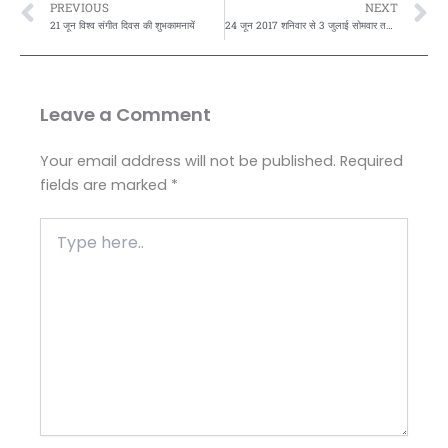
Prev
N
PREVIOUS
NEXT
21 जून विश्व संगीत दिवस की शुभकामनायें
24 जून 2017 शनिवार से 3 जुलाई सोमवार तक “सर्वमनोरथदात्री गुप्त नवरात्रि” और विश्व गुरु विश्वामित्र वैदिक सर्वग्रहवशीकरण और सर्व सामर्थ्य मनोरथ प्राप्ति सिद्धासिद्ध महामंत्र की महत्वकथा:-
Leave a Comment
Your email address will not be published.
Required
fields are marked
*
Type
here..