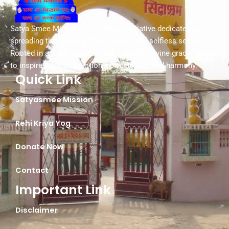
Satya Smee Mission is a spiritual initiative dedicated to
spreading the values of truth, peace, and selfless service.
Rooted in ancient wisdom and guided by divine grace, we aim
to inspire a life of devotion, compassion, and harmony.
Quick Link
Satyasmee Mission
Rehi Kriya Yog
Donate Now
Contact
Important Link
Disclaimer