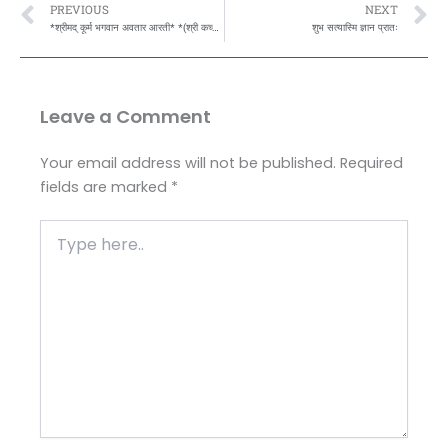
Prev
N
PREVIOUS
NEXT
*श्रीमद् कूर्म भगवान अवतार आरती* *(श्री कच्छप अवतार जयंती)* *(वैशाख पूर्णिमा)*
शुभ सत्यास्मि ज्ञान प्रातः
Leave a Comment
Your email address will not be published.
Required
fields are marked
*
Type
here..