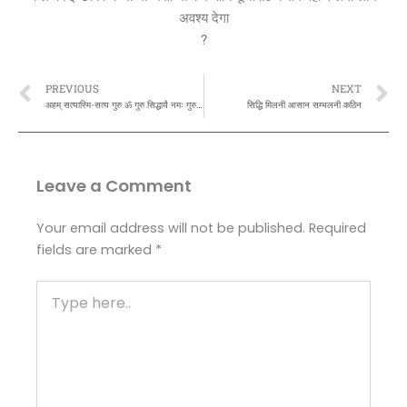
अवश्य देगा
?
Prev
N
PREVIOUS
NEXT
अहम् सत्यास्मि-सत्य गुरु ॐ गुरु सिद्धायै नमः गुरुवेश्वर। स्वयमेव भगवान गुरुआस्मि तस्मै श्री सत्य ॐ गुरु शरणं।।
सिद्धि मिलनी आसान सम्भलनी कठिन
Leave a Comment
Your email address will not be published.
Required
fields are marked
*
Type
here..