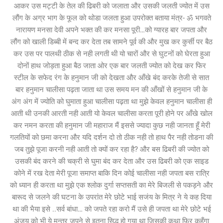
आकर उस मट्टी के तेल की ढिबरी को जलाता और उसकी जलती ज्योत में उस
लौंग के अग्र भाग के फूल को थोडा जलता हुआ उपरोक्त बताया मंत्र- ॐ भगवते
नारायण मनसा देवी अपने भक्त की कर मनसा पूरी…को ग्यारह बार जपता और
लौंग को खाली डिब्बी में बन्द कर देता तब सामने पूर्व की और मुख कर कुर्सी पर बैठ
कर उस पर पालथी ठीक से नही लगती थी यो चारों और से घुटनों को घेरता हुआ
दोनों हाथ जोड़ता हुआ बैठ जाता ओर एक बार जलती ज्योत को देख कर फिर
स्टील के सफेद रंग के हनुमान जी को देखता और आँखे बंद करके तेजी से सात
बार हनुमान चालीसा पढ़ता जाता था उस समय मन की आँखों से हनुमान जी के
अंग अंग में ज्योति को घुमाता हुआ चालीसा पढ़ता था मुझे केवल हनुमान चालीसा ही
आती थी उनकी आरती नही आती यो केवल चालीसा करता पूरी होने पर आँखे खोल
कर नमन करता की हनुमान जी महाराज मैं इससे ज्यादा कुछ नही जानता हूँ मेरी
गलतियों को छमा करना और यदि दर्शन दो तो ठीक नही तो हाथ पैर नही तोडना की
जब तुझे पूजा करनी नही आती तो क्यों कर रहा है? और बस ढिबरी की ज्योत को
उसकी बंद करने की चक्री से घुमा बंद कर देता और उस ढिबरी को एक साइड
कोने में रख देता मेरी पूजा समाप्त बाकि दिन कोई चालीसा नही जपता बस रात्रि
को ध्यान ही करता था मुझे एक श्लोक दुर्गा सप्तसती का मेरे बिजली से पकड़ने और
बारूद से जलने की घटना के उपरांत मेरे छोटे भाई सजंय के मित्र ने ये कह दिया
था की भैया इसे ..सर्व बांधा… को जपते रहा करो मैं उसे ही जपता था मेरे छोटे भई
अंजय को भी ये मन्त्र जपने से इतना सिद्ध हो गया था जिसकी कथा फिर कहूँगा