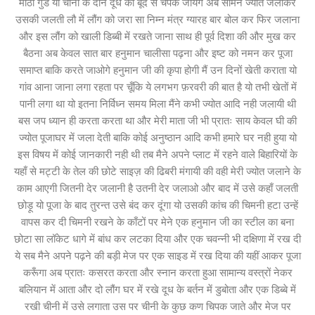
मीठा गुड या चीनी के दाने दूध की बूंद से चपक जायेंगे अब सामने ज्योत जलाकर
उसकी जलती लौ में लौंग को जरा सा निम्न मंत्र ग्यारह बार बोल कर फिर जलाना
और इस लौंग को खाली डिब्बी में रखते जाना साथ ही पूर्व दिशा की और मुख कर
बैठना अब केवल सात बार हनुमान चालीसा पढ़ना और इष्ट को नमन कर पूजा
समाप्त बाकि करते जाओगे हनुमान जी की कृपा होगी मैं उन दिनों खेती कराता यो
गांव आना जाना लगा रहता पर चूँकि ये लगभग फ़रवरी की बात है यो तभी खेतों में
पानी लगा था यो इतना निर्विध्न समय मिला मैंने कभी ज्योत आदि नही जलायी थी
बस जप ध्यान ही करता करता था और मेरी माता जी भी प्रातः साय केवल घी की
ज्योत पूजाघर में जला देती बाकि कोई अनुष्ठान आदि कभी हमारे घर नही हुया यो
इस विषय में कोई जानकारी नही थी तब मैने अपने प्लाट में रहने वाले बिहारियों के
यहाँ से मट्टी के तेल की छोटे साइज़ की ढिबरी मंगायी की वही मेरी ज्योत जलाने के
काम आएगी जितनी देर जलानी है उतनी देर जलाओ और बाद में उसे कहाँ जलती
छोड़ू यो पूजा के बाद तुरन्त उसे बंद कर दूंगा यो उसकी कांच की चिमनी हटा उन्हें
वापस कर दी चिमनी रखने के काँटों पर मेने एक हनुमान जी का स्टील का बना
छोटा सा लॉकेट धागे में बांध कर लटका दिया और एक चवन्नी भी दक्षिणा में रख दी
ये सब मैने अपने पढ़ने की बड़ी मेज पर एक साइड में रख दिया की यहीं आकर पूजा
करूँगा अब प्रातः कसरत करता और स्नान करता हुआ सामान्य वस्त्रों नेकर
बलियान में आता और दो लौंग घर में रखे दूध के बर्तन में डुबोता और एक डिब्बे में
रखी चीनी में उसे लगाता उस पर चीनी के कुछ कण चिपक जाते और मेज पर