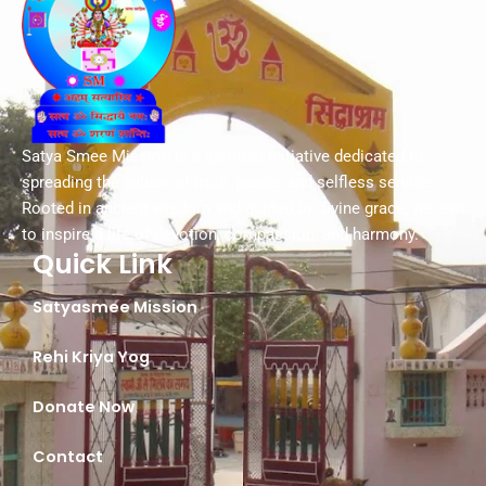
Satya Smee Mission is a spiritual initiative dedicated to
spreading the values of truth, peace, and selfless service.
Rooted in ancient wisdom and guided by divine grace, we aim
to inspire a life of devotion, compassion, and harmony.
Quick Link
Satyasmee Mission
Rehi Kriya Yog
Donate Now
Contact