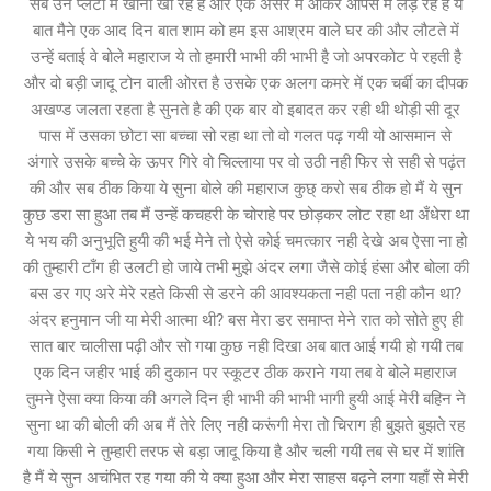
सब उन प्लेटों में खाना खा रहे है और एक असर में आकर आपस में लड़ रहे है ये
बात मैने एक आद दिन बात शाम को हम इस आश्रम वाले घर की और लौटते में
उन्हें बताई वे बोले महाराज ये तो हमारी भाभी की भाभी है जो अपरकोट पे रहती है
और वो बड़ी जादू टोन वाली ओरत है उसके एक अलग कमरे में एक चर्बी का दीपक
अखण्ड जलता रहता है सुनते है की एक बार वो इबादत कर रही थी थोड़ी सी दूर
पास में उसका छोटा सा बच्चा सो रहा था तो वो गलत पढ़ गयी यो आसमान से
अंगारे उसके बच्चे के ऊपर गिरे वो चिल्लाया पर वो उठी नही फिर से सही से पढ़ंत
की और सब ठीक किया ये सुना बोले की महाराज कुछ् करो सब ठीक हो मैं ये सुन
कुछ डरा सा हुआ तब मैं उन्हें कचहरी के चोराहे पर छोड़कर लोट रहा था अँधेरा था
ये भय की अनुभूति हुयी की भई मेने तो ऐसे कोई चमत्कार नही देखे अब ऐसा ना हो
की तुम्हारी टाँग ही उलटी हो जाये तभी मुझे अंदर लगा जैसे कोई हंसा और बोला की
बस डर गए अरे मेरे रहते किसी से डरने की आवश्यकता नही पता नही कौन था?
अंदर हनुमान जी या मेरी आत्मा थी? बस मेरा डर समाप्त मेने रात को सोते हुए ही
सात बार चालीसा पढ़ी और सो गया कुछ नही दिखा अब बात आई गयी हो गयी तब
एक दिन जहीर भाई की दुकान पर स्कूटर ठीक कराने गया तब वे बोले महाराज
तुमने ऐसा क्या किया की अगले दिन ही भाभी की भाभी भागी हुयी आई मेरी बहिन ने
सुना था की बोली की अब मैं तेरे लिए नही करूंगी मेरा तो चिराग ही बुझते बुझते रह
गया किसी ने तुम्हारी तरफ से बड़ा जादू किया है और चली गयी तब से घर में शांति
है मैं ये सुन अचंभित रह गया की ये क्या हुआ और मेरा साहस बढ़ने लगा यहाँ से मेरी