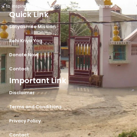
to inspire a life of devotion, compassion, and harmony.
Quick Link
Satyasmee Mission
Rehi Kriya Yog
Donate Now
Contact
Important Link
Disclaimer
Terms and Conditions
Privacy Policy
Contact