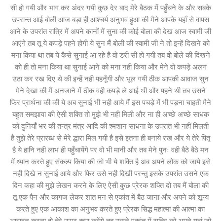
सी हो गयी और भाग कर अंदर गयी कुछ देर बाद मेरे बैठक में पहुँचने के और सबके
उपरान्त आई बोली आज बड़ा ही आश्चर्य अनुभव हुआ की मैने आपके यहाँ से वापस
आने के उपरांत रात्रि में अपने कानों में सुना की कोई बोला की देख आज स्वामी जी
आएंगे तब तू ये कपड़े पहने होगी ये सुन मैं बोली की स्वामी जी ने तो इन्हें दिखने को
मना किया था तब ये कैसे सुनाई आ रहे है वो डरी सी हो गयी तब वो बोले की दिखने
को ही तो मना किया था सुनाई आने को मना नही किया और मेने वो कपड़े अलग
उठा कर रख दिए थे की इन्हें नही पहनूँगी और भूल गयी ठीक आपकी आवाज सुन
मेने देखा की मैं अनजाने में ठीक वही कपड़े ले आई थी और पहने थी तब उसने
फिर प्रार्थना की की ये अब सुनाई भी नही आये मैं इस पचड़े में भी पड़ना चाहती मैने
बहुत समझाया की ऐसी शक्ति तो मुझे भी नही मिली और ना ही अच्छे अच्छे साधक
को दुनियाँ भर की तन्त्र मंत्र आदि की श्मशान साधना के उपरांत भी नहीं मिलती
है तुझे तेरे प्रारब्ध से मेरे द्धारा मिल गयी है इसे इतना ही बनाये रख और ये तेरे पितृ
है ये हानि नही लाभ ही पहुँचायेंगे पर वो भी मानी और तब मेने पुनः वही बैठे बैठे मन
में ध्यान करते हुए संकल्प किया की जो भी ये शक्ति है अब अपने लोक को जाये इसे
नही दिखे न सुनाई आये और फिर उसे नही दिखी परन्तु इसके उपरांत उसने एक
दिन कहा की मुझे लेखन करने के लिए ऐसी कुछ प्रेरक शक्ति दो तब मैं बोला की
तू एक पैन और कागज लेकर शांत मन से एकांत में बैठ जाना और अपने को शून्य
करते हुए एक आकाश का अनुभव करते हुए प्रेरक सिद्ध महात्मा की आत्मा का
आवाहन करना वो तेरे ऊपर कृपा करेंगे तब उसने एकांत में रात्रि को अपने यहां जो