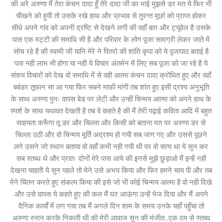
की अरे अरुणा मैं तेरा कंचन दादा हूँ तेरे दादा जी का भाई मुझसे डर मत ये फिर भी
चीखने को हुयी तो उसके रखे हाथ और प्रभाव से तुरन्त मूर्छा को प्राप्त होकर
सीधे अपने गांव को अपनी द्रष्टि से देखने लगी की वहाँ बाग़ और ट्यूवेल है उसके
पास एक मट्टी की समाधि सी है और परिवार के लोग पूजा सामग्री लेकर जाते में
सोच रहे है की स्वामी जी यानि मेरे ने पितरो की शांति कृपा को ये पूजापाठ बताई है
पता नही लाभ भी होगा या नही ये विचार अंतर्मन में लिए सब पूजा को जा रहे है ये
संशय विचारों को देख वो समाधि में से वही आत्मा कंचन दादा क्रोधित हुए और वहाँ
बबंडर तूफान सा आ गया फिर सबने माफ़ी मांगी तब शांत हुए इसी द्रश्य अनुभूति
के साथ अरुणा पुनः वापस बेड पर लेटी और उन्हीं चिन्मय आत्मा को अपने हाथ के
स्पर्श के साथ यथावत देखती है तब वे कहते है की मैं तेरी पढ़ाई कविता आदि में बहुत
साहयता करूँगा तू डर और चिल्ला और किसी को बताना मत पर अरुणा डर से
चिल्ला उठी और वो चिन्मय मूर्ति अद्रश्य हो गयी सब जाग गए और उससे पूछने
लगे उसने जो स्थान बताया वो वहाँ कभी नही गयी थी पर वो सत्य था ये सुन कर
सब स्तब्ध थे और प्रातः दोनों मेरे पास आये की इनसे मुझे छुड़ाओ मैं इन्हें नही
देखना चाहती ये सुन पहले तो मेने उसे अभय किया और फिर हमने चाय पी और तब
मेने चिंतन करते हुए संकल्प किया की इसे जो भी कोई चिन्मय आत्मा है वो नही दिखे
और उसे वापस ये कहते हुए की कल मैं घर आऊंगा उन्हें भेज दिया और मैं अपने
दैनिक कार्यों में लग गया तब मैं अगले दिन शाम के समय उनके यहाँ पहुँचा तो
अरुणा स्नान करके निकली थी की मेरी आवाज सुन की मंजीत..एक दम से स्तब्ध