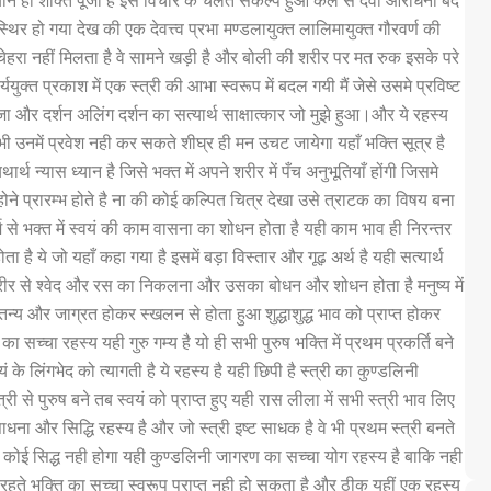
ध्यान ही शक्ति पूजा है इस विचार के चलते संकल्प हुआ कल से देवी आराधना बंद
 स्थिर हो गया देख की एक देवत्त्व प्रभा मण्डलायुक्त लालिमायुक्त गौरवर्ण की
 से चेहरा नहीं मिलता है वे सामने खड़ी है और बोली की शरीर पर मत रुक इसके परे
र्ययुक्त प्रकाश में एक स्त्री की आभा स्वरूप में बदल गयी मैं जेसे उसमे प्रविष्ट
 और दर्शन अलिंग दर्शन का सत्यार्थ साक्षात्कार जो मुझे हुआ।और ये रहस्य
ी उनमें प्रवेश नही कर सकते शीघ्र ही मन उचट जायेगा यहाँ भक्ति सूत्र है
्थ न्यास ध्यान है जिसे भक्त में अपने शरीर में पँच अनुभूतियाँ होंगी जिसमे
न होने प्रारम्भ होते है ना की कोई कल्पित चित्र देखा उसे त्राटक का विषय बना
श से भक्त में स्वयं की काम वासना का शोधन होता है यही काम भाव ही निरन्तर
ा है ये जो यहाँ कहा गया है इसमें बड़ा विस्तार और गूढ़ अर्थ है यही सत्यार्थ
रीर से श्वेद और रस का निकलना और उसका बोधन और शोधन होता है मनुष्य में
तन्य और जाग्रत होकर स्खलन से होता हुआ शुद्धाशुद्ध भाव को प्राप्त होकर
का सच्चा रहस्य यही गुरु गम्य है यो ही सभी पुरुष भक्ति में प्रथम प्रकर्ति बने
ं के लिंगभेद को त्यागती है ये रहस्य है यही छिपी है स्त्री का कुण्डलिनी
री से पुरुष बने तब स्वयं को प्राप्त हुए यही रास लीला में सभी स्त्री भाव लिए
ष साधना और सिद्धि रहस्य है और जो स्त्री इष्ट साधक है वे भी प्रथम स्त्री बनते
ना कोई सिद्ध नही होगा यही कुण्डलिनी जागरण का सच्चा योग रहस्य है बाकि नही
 रहते भक्ति का सच्चा स्वरूप प्राप्त नही हो सकता है और ठीक यहीं एक रहस्य