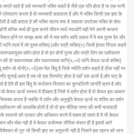
करते रहते है उसे व्यभचारी भक्ति कहते है जैसे एक पति होता है या एक पत्नी
 से प्रेमालाप करता है वो व्यभचारी कहलाता है और ये भक्ति किसी एक इष्ट के
से होती है वही बताता है की भक्ति रहस्य क्या है जबतक उपरोक्त भक्ति के सेवा
 होगी बल्कि व्यर्थ ही पूजा करते जीवन व्यर्थ गवाओगें यही मेने अपनी साधना
 पर अधिकार होने पर समझ आया की ये सब दर्शन आदि असल में ये सब पुरुष देव और
ाड़ी यानि स्वयं में जो पुरुष शक्ति(-)और स्त्री शक्ति(+) जिन्हें इंगला पिंगला कहते
भामण्डलयुक्त दर्शन होता है वो इन दोनों पुरुष और स्त्री लिंग का एकीकरण
यही मन की दो सकारात्मक और नकारात्मक यानि(+,-=0 यानि केवल ऊर्जा शक्ति)
ु दर्शन जो दोनों(+,-=0)का मेल बिंदु है जिसे ज्योति दर्शन कहते है ठीक यहीं पर
ी नाँद सुनाई आता है तब जो एक विस्फोट होता है वहाँ उस ऊर्जा ईं और फट् के
े है ऐसे ही इस बिंदु के सर्पाकार विस्तार का कुण्डलिनी जागर्ति क्रम है और
 जो केवल ऊर्जा स्वरूप में दीखता है जिसे ये दर्शन होता है वो केवल इस आकार
भिव्यक्त करता है जबकि ये दर्शन और अनुभूति केवल ऊर्जा या शक्ति का दर्शन
े एकीकरण की उपलब्धि होती है तो वो इस भौतिक जगत की सभी मायावादी
े स्वरूपो को प्रकट और अधिकार करने में सक्षम हो जाता है ये भी केवल
्कार और मोक्ष नही है ये केवल उर्जात्मक भौतिक संसार ही है इससे आगे
रु विशेषकर वो गुरु जो किसी इष्ट का अनुयायी नही है जिसने इस रहस्य को जान