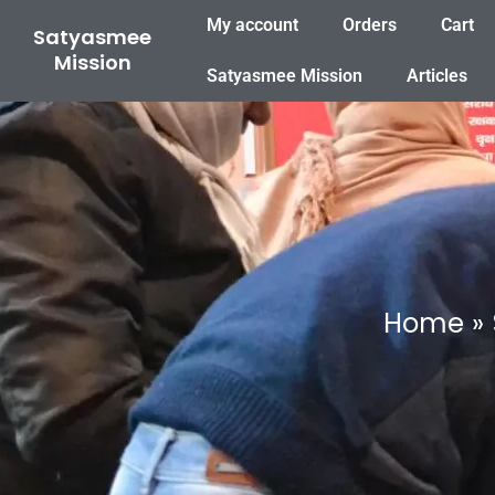
Skip
My account
Orders
Cart
Satyasmee
to
Mission
content
Satyasmee Mission
Articles
Home