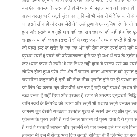
छोडो अपने हनुमान जी ही सही है यही शक्ति भक्ति दाता है इन्ही की 
बस ऐसा संकल्प के उदय होते ही मैं ध्यान में जड़त्त्व भाव को प्राप्त हो
सहज वस्त्र धारी अपूर्व सुंदर परन्तु किसी भी संसारी में देखि स्त्री
जा इसमें लीन हो और तब जेसे मेने उन्हें छुआ वे एक दुधियां रंग के सोन्द
हुआ और इसके बाद मुझे भान नही रहा लग रहा था की यही है शक्ति पूजा
समझ आया की जब हम इष्ट में सीधे मंत्र जप और ध्यान करते है तो कभ
की पहले इष्ट के शरीर के एक एक अंग की सेवा करते स्पर्श करो यही यथार
प्रथम स्पर्श है स्पर्श की परिपवकक्ता होने पर ही यथार्थ रूप के दर्श
कर ध्यान करने से कभी भी मन स्थिर नही होगा ये स्मरण रखें जब स्पर्
शोधित होता हुआ प्रेम और अंत में समर्पण बनता आत्मसात को प्राप्त होत
रासलीला कहलाती है इसी की ठीक ठीक प्राप्ति होने पर ही प्रथम श
जो लिंग भेद करता मूल बीज-वीर्य और रज है यही यहाँ यथार्थ प्रथम चै
उर्ध्व बनता है यहीं छिपा और प्रकट है खण्ड से अखण्ड ब्रह्मचर्य सिद्धि 
यानि स्वयं के लिंगभेद को त्यागा और स्त्री भी यथार्थ स्त्री बनकर स्वय
जागरण तुम देखोगे रामकृष्ण परमहंस पुरुष से स्त्री बन गए और पुनः स्त्
पूर्वजन्म के पुरुष ऋषि है यहाँ केवल आराध्य ही पुरुष होता है ये पुरु
है यही है प्रकर्ति साधना और प्रकर्ति को पार करना इसे पार करे बि
हनुमान भी राम में सेवक भाव लिए उनकी सेविका ही है लिंगभेद का अहं