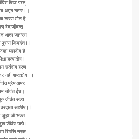
ीवित विद्या परम्
वित अमृत गागर।।
ेवा तारण मोक्ष है
ाक्य वेद जीवन्त।
्यान आत्म जागरण
ंत पुराण किवदंत।।
वज्ञा महादोष है
पेक्षा हत्यादोष।
मन सर्वदोष हरण
ण वर नही शब्दकोष।।
जीवंत प्रेम अमर
नाम जीवंत ईश।
ुरु जीवंत सत्य
ड वरदाता आशीष।।
से जुड़ा जो भक्त
 सुख जीवंत पाये।
्याग विपत्ति नरक