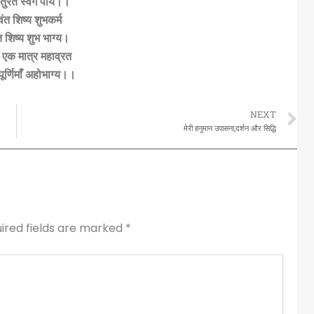
तुरंत स्वर्ग पाये।।
वंत शिष्य शुभकर्म
त शिष्य शुभ भाग्य।
त एक मात्र महाव्रत
पूर्णिमाँ अहोभाग्य।।
N
NEXT
मेरी हनुमान उपासना,दर्शन और सिद्धि
ired fields are marked
*