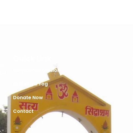
Quick Link
 to
Satyasmee Mission
ice.
,
Rehi Kriya Yog
Donate Now
Contact