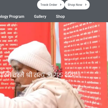
Track Order
Shop Now
ology Program
Gallery
Shop
्मि तस्मै श्री सत्य ॐ गुरु शरणं।।