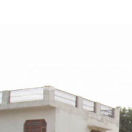
Satya Smee Mission is a spiritual initiative dedicated
spreading the values of truth, peace, and selfless serv
Rooted in ancient wisdom and guided by divine grace
we aim to inspire a life of devotion, compassion, and
harmony.