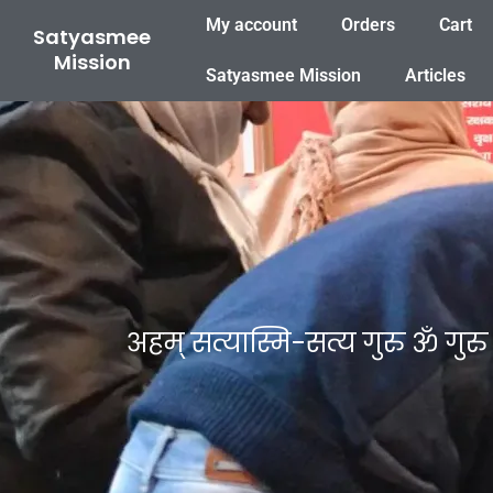
Skip
My account
Orders
Cart
Satyasmee
to
Mission
content
Satyasmee Mission
Articles
अहम् सत्यास्मि-सत्य गुरु ॐ गुरु 