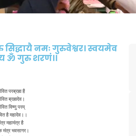
 सिद्धायै नमः गुरुवेश्वर। स्वयमेव
्य ॐ गुरु शरणं।।
ीवित परब्रह्म है
ीवित ब्रह्मदेव।
ीवित विष्णु परम्
वित है महादेव।।
ंत्र महामंत्र है
रक मंत्र भवसागर।