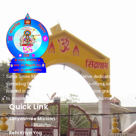
Satya Smee Mission is a spiritual initiative dedicated to
spreading the values of truth, peace, and selfless service.
Rooted in ancient wisdom and guided by divine grace, we aim
to inspire a life of devotion, compassion, and harmony.
Quick Link
Satyasmee Mission
Rehi Kriya Yog