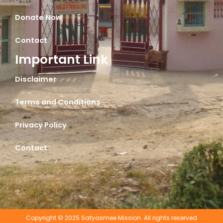
Donate Now
Contact
Important Link
Disclaimer
Terms and Conditions
Privacy Policy
Contact
Copyright © 2025 Satyasmee Mission. All rights reserved