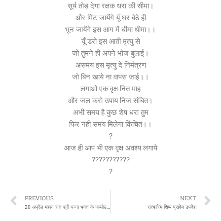
सूर्य तोड़ देगा रक्षक धरा की सीमा।
और मिट जायेंगे यूँ घर बेठे ही
भून जायेंगे इस आग में धीमा धीमा।।
यूँ डरो इस आती मृत्यु से
जो तुमने ही अपने भोज बुलाई।
असमय इस मृत्यु दे निमंत्रण
जो बिन खाये ना वापस जाई।।
लगाओ एक वृक्ष नित माह
और जल करो उपाय निज संचित।
अभी समय है कुछ शेष धरा तुम
फिर नही समय मिलेगा किंचित।।
?
आज ही आप भी एक वृक्ष अवश्य लगाये
???????????
?
Prev
N
PREVIOUS
NEXT
20 अप्रैल महान संत श्री धन्ना भक्त के जन्मोउत्सव पर सत्यास्मि मिशन की “भक्ति में शक्ति” भावार्थ पर कविता रूपी शुभकामनायें???
सत्यास्मि शिष्य प्रज्ञेय उपदेश