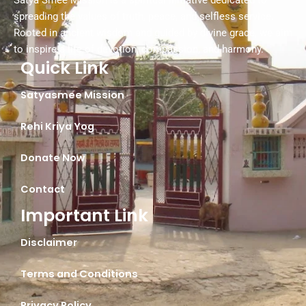
Satya Smee Mission is a spiritual initiative dedicated to
spreading the values of truth, peace, and selfless service.
Rooted in ancient wisdom and guided by divine grace, we aim
to inspire a life of devotion, compassion, and harmony.
Quick Link
Satyasmee Mission
Rehi Kriya Yog
Donate Now
Contact
Important Link
Disclaimer
Terms and Conditions
Privacy Policy