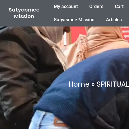
Skip
My account
Orders
Cart
Satyasmee
to
Mission
content
Satyasmee Mission
Articles
Home
SPIRITU