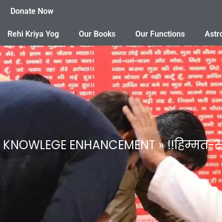
Donate Now
Rehi Kriya Yog
Our Books
Our Functions
Astr
AL KNOWLEGE ENHANCEMENT
!!हिम्मत-स