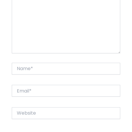
Name*
Email*
Website