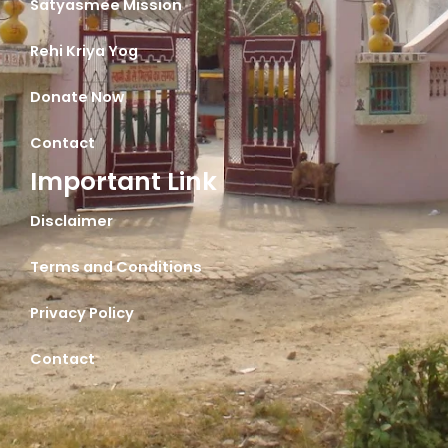
Satyasmee Mission
Rehi Kriya Yog
Donate Now
Contact
Important Link
Disclaimer
Terms and Conditions
Privacy Policy
Contact