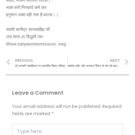
संकट मोचन संतजन तारक।
भक्त बनो निस्वार्थ कर्म कर
हनुमान भक्त वही नाम है-धारक।।
स्वामी सत्येंद्र सत्यसाहिब जी
जय सत्य ॐ सिद्धायै नमः
Www.satyasmeemission. oeg
Prev
N
PREVIOUS
NEXT
15 जनवरी जन्मदिवस पर सत्यास्मि मिशन परिवार की सक्रिय भक्त शालिनी रेनू को स्वामी सत्येंद्र सत्यसाहिब जी शुभकामनाएं और गुरु आशीष..,
चार्वाक दर्शन और सनातन चिंतन के भेद को बताते हुए स्वामी सत्येंद्र सत्यसाहिब जी कहते हैं की….
Leave a Comment
Your email address will not be published.
Required
fields are marked
*
Type
here..