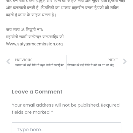
फेट बर्न चर्बी घटती है,कूल्हे ओर हिप्स का साइज सही और सुंदर होता है,जांघे सही
और बलशाली बनती है।पिंडलियों का आकार बहतरीन बनता है,पंजो की शक्ति
बढ़ती है कमर के साइज घटता है।
जय सत्य ॐ सिद्धायै नमः
महायोगी स्वामी सत्येन्द्र सत्यसाहिब जी
Www.satyasmeemission.org
Prev
N
PREVIOUS
NEXT
दंडासन की सही विधि से बहुत तेजी से घटाएँ पेट का तथा कोहनी का ओर जांघों का बनाये पेट पीठ कमर जांघों व पिंडली ओर कंधे साइन को बलिष्ठ ओर सुंदर आकर्षक शरीर,,जाने,,, बता रहें हैं,महायोगी स्वामी सत्येन्द्र सत्यसाहिब जी,,
कोणासन की सही विधि से करें मन तन को संतुलित और सुदृढ व निरोगी,जाने कैसे,, बता रहें है-महायोगी स्वामी सत्येन्द्र सत्यसाहिब जी,,,
Leave a Comment
Your email address will not be published.
Required
fields are marked
*
Type
here..