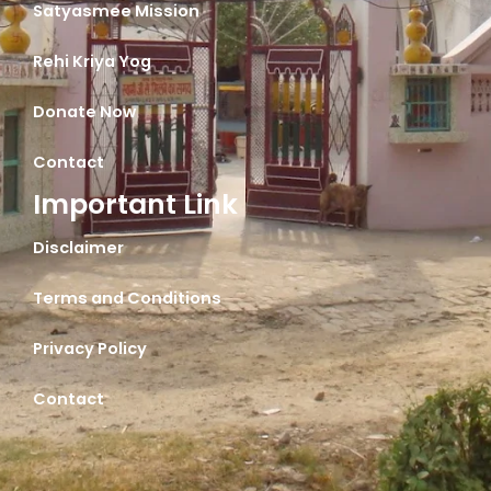
Satyasmee Mission
Rehi Kriya Yog
Donate Now
Contact
Important Link
Disclaimer
Terms and Conditions
Privacy Policy
Contact