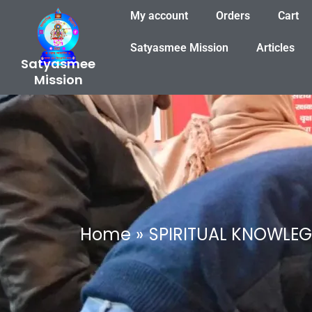
Skip
My account
Orders
Cart
to
content
Satyasmee Mission
Articles
Satyasmee
Mission
Home
SPIRITUAL KNOWLE