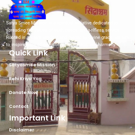
Satya Smee Mission is a spiritual initiative dedicated to
spreading the values of truth, peace, and selfless service.
Rooted in ancient wisdom and guided by divine grace, we aim
to inspire a life of devotion, compassion, and harmony.
Quick Link
Satyasmee Mission
Rehi Kriya Yog
Donate Now
Contact
Important Link
Disclaimer