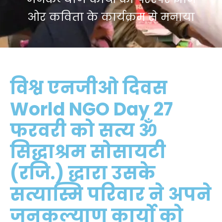
ओर कविता के कार्यक्रम से मनाया
विश्व एनजीओ दिवस
World NGO Day 27
फरवरी को सत्य ॐ
सिद्धाश्रम सोसायटी
(रजि.) द्धारा उसके
सत्यास्मि परिवार ने अपने
जनकल्याण कार्यो को