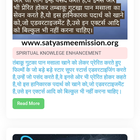
SPIRITUAL KNOWLEGE ENHANCEMENT
तंबाकू गुटका पान मसाला खाने को लेकर प्रेरित करते हुए
फिल्मों के जो बड़े बड़े स्टार सुपर स्टार्स एडवरटाइजिंग करते
है,उन्हें जो पसंद करते है,वे इनसे ओर भी प्रेरित होकर कहते
है,यो इस हानिकारक पदार्थ को खाने को,जो एडवरटाइजमेंट
है,उसे इन एक्टर्स आदि को बिल्कुल भी नहीं करना चाहिए।
Read More