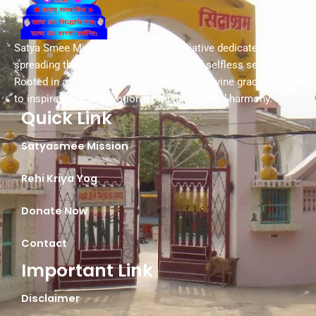
Satya Smee Mission is a spiritual initiative dedicated to
spreading the values of truth, peace, and selfless service.
Rooted in ancient wisdom and guided by divine grace, we aim
to inspire a life of devotion, compassion, and harmony.
Quick Link
Satyasmee Mission
Rehi Kriya Yog
Donate Now
Contact
Important Link
Disclaimer