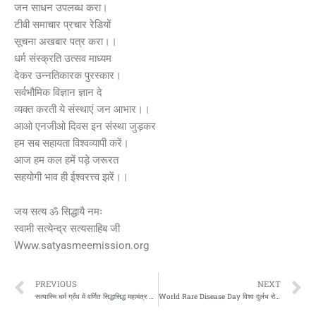
जन साधन उपलब्ध करा।
टीवी समाचार प्रचार रेडियों
सूचना अखबार पत्र करा।।
धर्म संस्क्रति उत्सव माध्यम
देकर उन्नतिकारक पुरस्कार।
सर्वभौमिक विज्ञान ज्ञान दे
व्यक्त करती ये संस्थाएं जन आभार।।
आओ एनजीओ दिवस इन संस्था जुड़कर
हम सब सहायता विश्वव्यापी करें।
आज हम कल हमें पड़े जरूरत
सहयोगी भाव ही ईश्वरत्त्व झरें।।
जय सत्य ॐ सिद्धायै नमः
स्वामी सत्येन्द्र सत्यसाहिब जी
Www.satyasmeemission.org
Prev
N
PREVIOUS
NEXT
सत्यास्मि धर्म ग्रँथ में वर्णित सिद्धासिद्ध महामंत्र सत्य ॐ सिद्धायै नमः ईं फट स्वाहा ओर सिद्धासिद्ध कुंडलिनी योग का अर्थ और इसकी व्याख्या करती ज्ञान ओर कविता
World Rare Disease Day विश्व दुर्लभ रोग दिवस 28 फरवरी पर ज्ञान ओर कविता