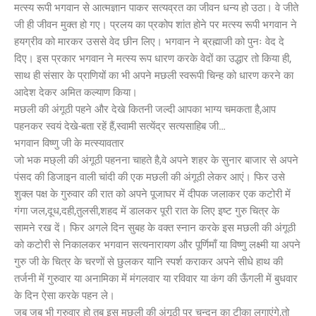
मत्स्य रूपी भगवान से आत्मज्ञान पाकर सत्यव्रत का जीवन धन्य हो उठा। वे जीते
जी ही जीवन मुक्त हो गए। प्रलय का प्रकोप शांत होने पर मत्स्य रूपी भगवान ने
हयग्रीव को मारकर उससे वेद छीन लिए। भगवान ने ब्रह्माजी को पुनः वेद दे
दिए। इस प्रकार भगवान ने मत्स्य रूप धारण करके वेदों का उद्धार तो किया ही,
साथ ही संसार के प्राणियों का भी अपने मछली स्वरूपी चिन्ह को धारण करने का
आदेश देकर अमित कल्याण किया।
मछली की अंगूठी पहने और देखे कितनी जल्दी आपका भाग्य चमकता है,आप
पहनकर स्वयं देखे-बता रहें हैं,स्वामी सत्येंद्र सत्यसाहिब जी…
भगवान विष्णु जी के मत्स्यावतार
जो भक मछ्ली की अंगूठी पहनना चाहते है,वे अपने शहर के सुनार बाजार से अपने
पंसद की डिजाइन वाली चांदी की एक मछली की अंगूठी लेकर आएं। फिर उसे
शुक्ल पक्ष के गुरुवार की रात को अपने पूजाघर में दीपक जलाकर एक कटोरी में
गंगा जल,दूध,दही,तुलसी,शहद में डालकर पूरी रात के लिए इष्ट गुरु चित्र के
सामने रख दें। फिर अगले दिन सुबह के वक्त स्नान करके इस मछली की अंगूठी
को कटोरी से निकालकर भगवान सत्यनारायण और पूर्णिमाँ या विष्णु लक्ष्मी या अपने
गुरु जी के चित्र के चरणों से छुलकर यानि स्पर्श कराकर अपने सीधे हाथ की
तर्जनी में गुरुवार या अनामिका में मंगलवार या रविवार या कंग की ऊँगली में बुधवार
के दिन ऐसा करके पहन ले।
जब जब भी गुरुवार हो तब इस मछली की अंगूठी पर चन्दन का टीका लगाएंगे,तो