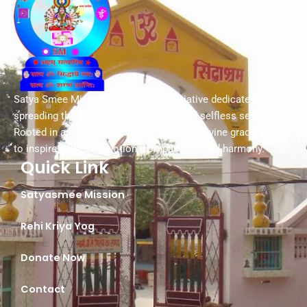
Satya Smee Mission is a spiritual initiative dedicated to
spreading the values of truth, peace, and selfless service.
Rooted in ancient wisdom and guided by divine grace, we aim
to inspire a life of devotion, compassion, and harmony.
Quick Link
Satyasmee Mission
Rehi Kriya Yog
Donate Now
Contact