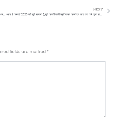
N
NEXT
आज 26 जनवरी 2020 दिन रविवार को प्रातः ठीक सही 8 बजे से लेकर 9 बजकर 14 मिंट 20 सेकेंड तक सम्पूर्ण कर स्वामी सत्येन्द्र सत्यसाहिब जी ने बनाया सूर्य त्राटक का वर्ल्ड रिकॉर्ड,,,,
आज 1 फरवरी 2020 को सूर्य सप्तमी है,सूर्य जयंती यानी सूर्यदेव का जन्मदिन ओर क्या करें पूजा साधना,,,,
ired fields are marked
*