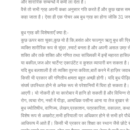
और शारारिक सम्बन्धों में कमी ला देता है।
वैसे तो सभी ग्रह अपनी कक्षा अनुसार गति करते हैं और कुछ खास समय म
कहा जाता है। ऐसा ही एक गोचर अब बुध ग्रह का होगा जोकि 31 जनवरी क
बुध ग्रह की विशेषताएँ क्या है:-
कुछ ऊपर बता चुका,कुछ यो है कि,बसंत ओर फाल्गुन ऋतु बुध की प्र
व्यक्ति शारीरिक रूप से सुंदर ,स्मार्ट बनता है और अपनी असल उम्र स
शक्ति और तर्क शक्ति और गणित तथा सांख्यिकी में इन्हें महारत हासिल ह
या बकील,जज ओर चार्टेन्ट एकाउंटेंट व कुशल व्यापारी बन सकता है।
यदि बुध बलशाली है तो व्यक्ति तुरन्त कविता,बातें करने में हाज़िर जव
किसी भी प्रकार की गणितीय क्षमता बहुत अच्छी होगी। यदि बुध पीड़ि
संघर्ष उपस्थित होने से अनेक रूप से परेशानियों में घिरा हो सकता ह
आएगी। यो नोकरी हो या कारोबार में हानि हो सकती है और विभिन्न रोगो
रोग, त्वचा रोग, नसों में पीड़ा, अत्यधिक पसीना आना या तेज बुखार से
बुध ज्योतिषीय, वाणिज्य, लेखन,प्रकाशन, पत्रकारिता, वकालत, कथा 
विशेष रूप से अखरोट,सभी हरियाली पर अधिकार होने से सभी हरे पौधे, 
आधिपत्य में आते हैं। किसी भी प्रकार का शिक्षा का स्थान जैसे छोटे