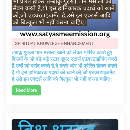
SPIRITUAL KNOWLEGE ENHANCEMENT
तंबाकू गुटका पान मसाला खाने को लेकर प्रेरित करते हुए
फिल्मों के जो बड़े बड़े स्टार सुपर स्टार्स एडवरटाइजिंग करते
है,उन्हें जो पसंद करते है,वे इनसे ओर भी प्रेरित होकर कहते
है,यो इस हानिकारक पदार्थ को खाने को,जो एडवरटाइजमेंट
है,उसे इन एक्टर्स आदि को बिल्कुल भी नहीं करना चाहिए।
Read More