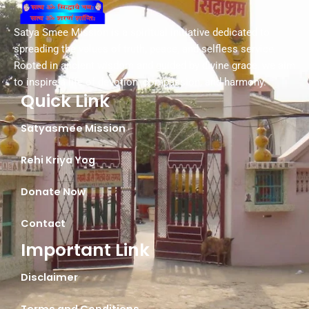
Satya Smee Mission is a spiritual initiative dedicated to
spreading the values of truth, peace, and selfless service.
Rooted in ancient wisdom and guided by divine grace, we aim
to inspire a life of devotion, compassion, and harmony.
Quick Link
Satyasmee Mission
Rehi Kriya Yog
Donate Now
Contact
Important Link
Disclaimer