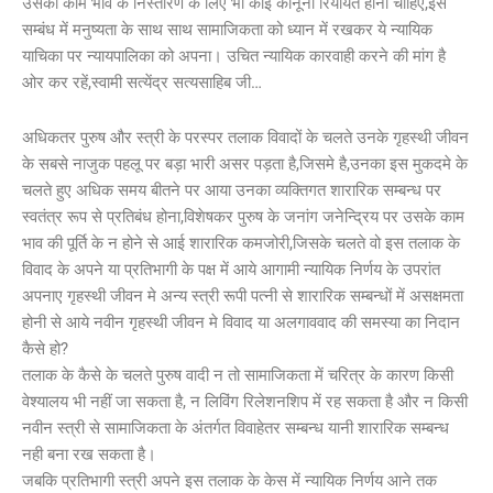
उसकी काम भाव के निस्तारण के लिए भी कोई कानूनी रियायत होनी चाहिए,इस
सम्बंध में मनुष्यता के साथ साथ सामाजिकता को ध्यान में रखकर ये न्यायिक
याचिका पर न्यायपालिका को अपना। उचित न्यायिक कारवाही करने की मांग है
ओर कर रहें,स्वामी सत्येंद्र सत्यसाहिब जी…
अधिकतर पुरुष और स्त्री के परस्पर तलाक विवादों के चलते उनके गृहस्थी जीवन
के सबसे नाजुक पहलू पर बड़ा भारी असर पड़ता है,जिसमे है,उनका इस मुकदमे के
चलते हुए अधिक समय बीतने पर आया उनका व्यक्तिगत शारारिक सम्बन्ध पर
स्वतंत्र रूप से प्रतिबंध होना,विशेषकर पुरुष के जनांग जनेन्द्रिय पर उसके काम
भाव की पूर्ति के न होने से आई शारारिक कमजोरी,जिसके चलते वो इस तलाक के
विवाद के अपने या प्रतिभागी के पक्ष में आये आगामी न्यायिक निर्णय के उपरांत
अपनाए गृहस्थी जीवन मे अन्य स्त्री रूपी पत्नी से शारारिक सम्बन्धों में असक्षमता
होनी से आये नवीन गृहस्थी जीवन मे विवाद या अलगाववाद की समस्या का निदान
कैसे हो?
तलाक के कैसे के चलते पुरुष वादी न तो सामाजिकता में चरित्र के कारण किसी
वेश्यालय भी नहीं जा सकता है, न लिविंग रिलेशनशिप में रह सकता है और न किसी
नवीन स्त्री से सामाजिकता के अंतर्गत विवाहेतर सम्बन्ध यानी शारारिक सम्बन्ध
नही बना रख सकता है।
जबकि प्रतिभागी स्त्री अपने इस तलाक के केस में न्यायिक निर्णय आने तक