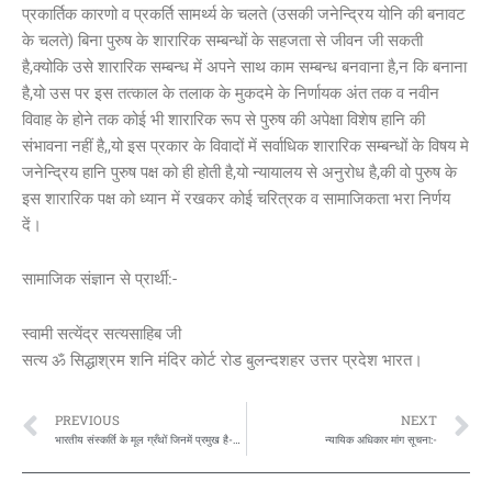
प्रकार्तिक कारणो व प्रकर्ति सामर्थ्य के चलते (उसकी जनेन्द्रिय योनि की बनावट
के चलते) बिना पुरुष के शारारिक सम्बन्धों के सहजता से जीवन जी सकती
है,क्योकि उसे शारारिक सम्बन्ध में अपने साथ काम सम्बन्ध बनवाना है,न कि बनाना
है,यो उस पर इस तत्काल के तलाक के मुकदमे के निर्णायक अंत तक व नवीन
विवाह के होने तक कोई भी शारारिक रूप से पुरुष की अपेक्षा विशेष हानि की
संभावना नहीं है,,यो इस प्रकार के विवादों में सर्वाधिक शारारिक सम्बन्धों के विषय मे
जनेन्द्रिय हानि पुरुष पक्ष को ही होती है,यो न्यायालय से अनुरोध है,की वो पुरुष के
इस शारारिक पक्ष को ध्यान में रखकर कोई चरित्रक व सामाजिकता भरा निर्णय
दें।
सामाजिक संज्ञान से प्रार्थी:-
स्वामी सत्येंद्र सत्यसाहिब जी
सत्य ॐ सिद्धाश्रम शनि मंदिर कोर्ट रोड बुलन्दशहर उत्तर प्रदेश भारत।
Prev
N
PREVIOUS
NEXT
भारतीय संस्कर्ति के मूल ग्रँथों जिनमें प्रमुख है-वेदव्यास रचित गीता और महाभारत को धर्म धार्मिकता के विस्तार के नाम पर दिखाए जा रहे फ़िल्म ओर सीरियल व स्वतंत्र रचित पुस्तक व टिप्णियों पर लिखना अमान्य व निषेध हो।ये मूल ग्रँथ में लिखे गए तथ्यों का अपमान है।
न्यायिक अधिकार मांग सूचना:-