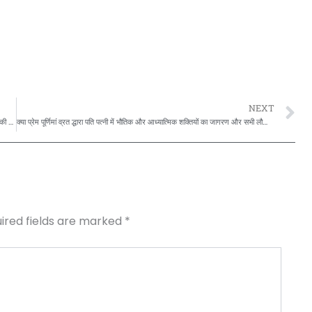
N
NEXT
(श्रीमद् पूर्णिमाँ पुराण से) चैत्र नवरात्रि और उसके बाद आने वाले व्रत,जिसे पुरुष अपनी पत्नी की सर्व भौमिक भौतिक और आध्यात्मिक उन्नति के लिए रखे जाने वाले,स्त्रियों के व्रत करवा चोथ की भांति मनाये जाने वाले प्रेम पूर्णिमां व्रत की चमत्कारी भक्ति में शक्ति की गृहस्थी भक्तों संग घटित हुयी सत्य कथाओं को क्रमशः श्रंखला से बता रहें हैं स्वामी सत्येंद्र सत्यसाहिब जी…. [भाग-1]
क्या प्रेम पूर्णिमां व्रत द्धारा पति पत्नी में भौतिक और आध्यात्मिक शक्तियों का जागरण और सभी लौकिक अलौकिक मनोकामनाओं की पूर्ति के साथ अंत में आत्मसाक्षात्कार की प्राप्ति हो सकती है? इस पर महर्षि अत्रि मुनि और महासती अनसूया का उत्तर…[भाग-2]
ired fields are marked
*