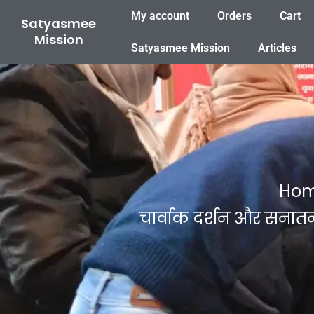
Skip
My account
Orders
Cart
Satyasmee
to
Mission
content
Satyasmee Mission
Articles
Ho
चार्वाक दर्शन और सनातन च