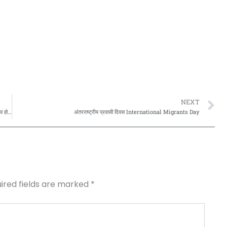
N
NEXT
14 जनवरी 2021 तक रहेंगे सूर्य धनु राशि मे ओर फिर करेंगे मकर राशि में प्रवेश तब क्या प्रभाव होगा सभी 12 राशियों पर जाने,,
अंतरराष्ट्रीय प्रवासी दिवस International Migrants Day
ired fields are marked
*