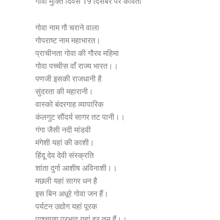
गोवा मुक्ति दिवस 19 दिसंबर पर कविता
गोवा नाम गौ चराने वाला
गोपराष्ट नाम महाभारत।
प्राचीनता गोवा की गौरव महिमा
गोवा पच्चीस वाँ राज्य भारत।।
पणजी इसकी राजधानी है
सुंदरता की महारानी।
वास्को बंदरगाह व्यापारिक
कंलगुट सौंदर्य सागर तट पानी।।
गंगा जैसी नदी मांडवी
मंगेशी यहां की काशी।
हिंदू देव देवी संस्क्रति
शांता दुर्गा आशीष अविनाशी।।
मछली यहां सागर धन है
इस बिन अधूरे गोवा जन हैं।
पर्यटन उद्योग यहां पूरक
पाश्चात्य प्रभाव यहां हर तन हैं।।