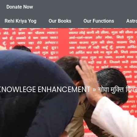
Donate Now
Rehi Kriya Yog
Our Books
Our Functions
Astr
 KNOWLEGE ENHANCEMENT
गोवा मुक्ति दि