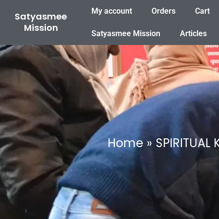
Skip
My account
Orders
Cart
Satyasmee
to
Mission
content
Satyasmee Mission
Articles
Home
SPIRITUAL