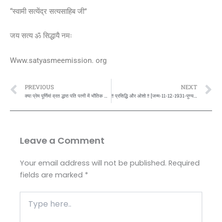
“स्वामी सत्येंद्र सत्यसाहिब जी”
जय सत्य ॐ सिद्धायै नमः
Www.satyasmeemission. org
Prev
N
PREVIOUS
NEXT
क्या प्रेम पूर्णिमां व्रत द्धारा पति पत्नी में भौतिक और आध्यात्मिक शक्तियों का जागरण और सभी लौकिक अलौकिक मनोकामनाओं की पूर्ति के साथ अंत में आत्मसाक्षात्कार की प्राप्ति हो सकती है? इस पर महर्षि अत्रि मुनि और महासती अनसूया का उत्तर…[भाग-2]
!! प्रसिद्धि और ओशो !! [जन्म-11-12-1931-पुण्यतिथि-19-1-1990] पर प्रसिद्धि का सूत्र क्या है?ये गूढ़ कविता के माध्यम से बताते हुए,स्वामी सत्येंद्र जी कहते है की…
Leave a Comment
Your email address will not be published.
Required
fields are marked
*
Type
here..