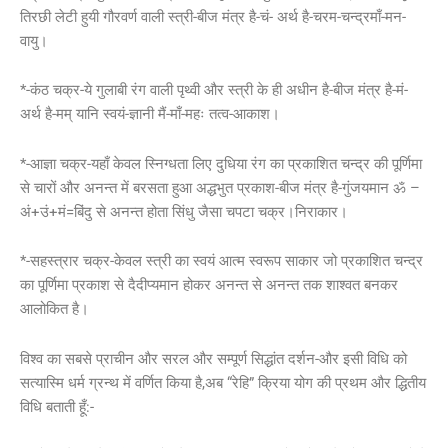
तिरछी लेटी हुयी गौरवर्ण वाली स्त्री-बीज मंत्र है-चं- अर्थ है-चरम-चन्द्रमाँ-मन-
वायु।
*-कंठ चक्र-ये गुलाबी रंग वाली पृथ्वी और स्त्री के ही अधीन है-बीज मंत्र है-मं-
अर्थ है-मम् यानि स्वयं-ज्ञानी मैं-माँ-महः तत्व-आकाश।
*-आज्ञा चक्र-यहाँ केवल स्निग्धता लिए दुधिया रंग का प्रकाशित चन्द्र की पूर्णिमा
से चारों और अनन्त में बरसता हुआ अद्धभुत प्रकाश-बीज मंत्र है-गुंजयमान ॐ –
अं+उं+मं=बिंदु से अनन्त होता सिंधु जैसा चपटा चक्र।निराकार।
*-सहस्त्रार चक्र-केवल स्त्री का स्वयं आत्म स्वरूप साकार जो प्रकाशित चन्द्र
का पूर्णिमा प्रकाश से दैदीप्यमान होकर अनन्त से अनन्त तक शाश्वत बनकर
आलोकित है।
विश्व का सबसे प्राचीन और सरल और सम्पूर्ण सिद्धांत दर्शन-और इसी विधि को
सत्यास्मि धर्म ग्रन्थ में वर्णित किया है,अब “रेहि” क्रिया योग की प्रथम और द्धितीय
विधि बताती हूँ:-