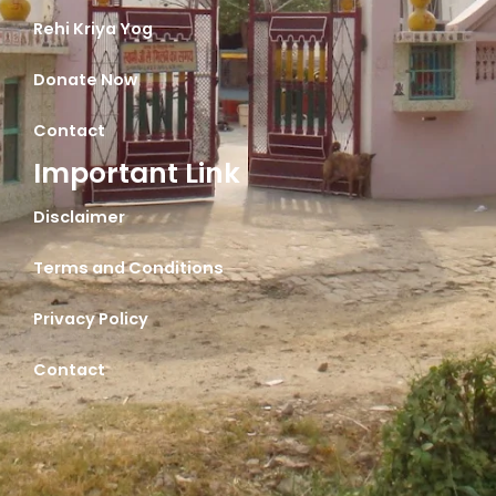
Rehi Kriya Yog
Donate Now
Contact
Important Link
Disclaimer
Terms and Conditions
Privacy Policy
Contact