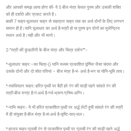
और आपको समझ आया होगा की- ये 5 बीज मंत्र केवल पुरुष और उसकी शक्ति
को ही दर्शाते और प्रकट करते है।
बाकी 7 चक्र-मूलाधार चक्र से सहत्रार चक्र तक का अर्थ दोनों के लिए लगभग
समान ही है।यानि मूलाधार का अर्थ है-स्त्री हो या पुरुष इन दोनों का मुलेन्द्रिय
स्थान अर्थ है।यही और भी मानो।
2-“स्त्री की कुंडलीनी के बीज मंत्र और चित्र दर्शन””:-
*-मूलाधार चक्र:–का चित्र-() यानि मध्यम प्रकाशित पूर्णिमा जैसा चंदमा और
उसके दोनों और दो श्वेत पत्तियां – बीज मंत्र है-भं- अर्थ है-भग या योनि-भूमि तत्व।
*-स्वाधिष्ठान चक्र:-हरित पृथ्वी पर बैठी हरे रंग की साड़ी पहने सांवले रंग की
स्त्री-बीज मन्त्र है-गं-अर्थ है-गर्भ-भ्रूण-ग्रीष्म-अग्नि।
*-नाभि चक्र:- ये भी हरित प्रकाशित पृथ्वी पर अर्द्ध लेटी हुयी सांवले रंग की स्त्री
में ही संयुक्त है-बीज मंत्र है-सं-अर्थ है-सृष्टि-सत्-जल।
*-ह्रदय चक्र-गुलाबी रंग से प्रकाशित पृथ्वी पर गुलाबी रंग की साड़ी पहने अर्द्ध