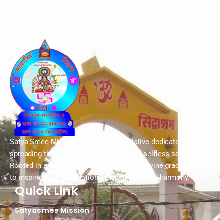
Satya Smee Mission is a spiritual initiative dedicated to
spreading the values of truth, peace, and selfless service.
Rooted in ancient wisdom and guided by divine grace, we aim
to inspire a life of devotion, compassion, and harmony.
Quick Link
Satyasmee Mission