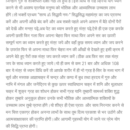
जिन्होंने गुरु से शक्तिपात दीक्षा नहीं ली हुयी है।इस विधि से रेहि क्रिया योग ध्यान
करने से भी अवश्य प्रत्येक मनुष्य को भोतिक और आध्यात्मिक उच्चतम लाभ
होंगे।तो भक्तों प्रथम “सत्य ॐ सिद्धायै नमः” सिद्धसिद्ध महामंत्र का जप प्रारम्भ
करें और अपनी आँखे बंद करें और अब सबसे पहले अपने आसन में बैठे दोनों पैरों
को देखें और मन्त्र पढ़े,अब पेट का ध्यान करते हुए मंत्र पढ़े,ऐसे ही एक एक करके
अपनी छाती फिर गला फिर अपना चेहरा फिर माथा फिर अपने सर का ऊपरी
सम्पूर्ण भाग का ध्यान करते हुए मंत्र जपे और वहाँ कुछ समय ध्यान और जप करने
के उपरांत फिर से अपना माथा फिर चेहरा मन की आँखों से देखते हुए इसी क्रम में
अपने बेठे हुए पैरों तक मंत्र जप करते ध्यान करें।ठीक अब फिर सर तक मंत्र
जप के साथ ध्यान करते हुए जाये।यो ही कम से कम 21 बार और अधिक 108
बार ये मंत्र से ध्यान विधि करें तो आपके शरीर में ही नो ग्रह है-सिर के मध्य भाग में
सूर्य और मस्तक आज्ञाचक्र में चन्द्र और कण्ठ में बुध तथा ह्रदय में गुरु और
नाभि में मंगल और जनेंद्रिय से कुछ ऊपर स्वाधिष्ठान चक्र में शनि और मूलाधार
चक्र में शुक्र ग्रह का शोधन होकर सभी ग्रह यानि तुम्हारी सामर्थ्य शक्ति शुद्ध
होकर तुम्हारे अनुकूल होकर उनके सभी भौतिक और आध्यात्मिक शक्तियों के
उच्चतम लाभ तुम्हे प्राप्त होंगे।यो शीघ्र ही ऐसा प्रातः और साय निरन्तर करने से
मन चित्त एकाग्र होकर अनन्त लाभों के साथ तुम दिव्य प्रकाश से भर उठोगे और
आत्मसाक्षात्कार की प्राप्ति होगी।और आगामी गृहस्थी योग में जाने पर प्रेम योग
की सिद्धि प्राप्त होगी।