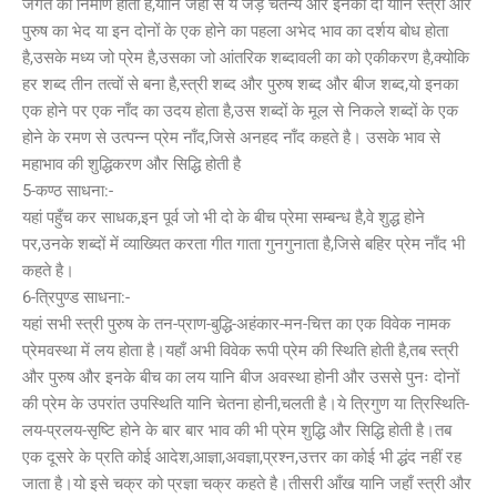
जगत का निर्माण होता है,यानि जहाँ से ये जड़ चैतन्य और इनका दो यानि स्त्री और
पुरुष का भेद या इन दोनों के एक होने का पहला अभेद भाव का दर्शय बोध होता
है,उसके मध्य जो प्रेम है,उसका जो आंतरिक शब्दावली का को एकीकरण है,क्योकि
हर शब्द तीन तत्वों से बना है,स्त्री शब्द और पुरुष शब्द और बीज शब्द,यो इनका
एक होने पर एक नाँद का उदय होता है,उस शब्दों के मूल से निकले शब्दों के एक
होने के रमण से उत्पन्न प्रेम नाँद,जिसे अनहद नाँद कहते है। उसके भाव से
महाभाव की शुद्धिकरण और सिद्धि होती है
5-कण्ठ साधना:-
यहां पहुँच कर साधक,इन पूर्व जो भी दो के बीच प्रेमा सम्बन्ध है,वे शुद्ध होने
पर,उनके शब्दों में व्याख्यित करता गीत गाता गुनगुनाता है,जिसे बहिर प्रेम नाँद भी
कहते है।
6-त्रिपुण्ड साधना:-
यहां सभी स्त्री पुरुष के तन-प्राण-बुद्धि-अहंकार-मन-चित्त का एक विवेक नामक
प्रेमवस्था में लय होता है।यहाँ अभी विवेक रूपी प्रेम की स्थिति होती है,तब स्त्री
और पुरुष और इनके बीच का लय यानि बीज अवस्था होनी और उससे पुनः दोनों
की प्रेम के उपरांत उपस्थिति यानि चेतना होनी,चलती है।ये त्रिगुण या त्रिस्थिति-
लय-प्रलय-सृष्टि होने के बार बार भाव की भी प्रेम शुद्धि और सिद्धि होती है।तब
एक दूसरे के प्रति कोई आदेश,आज्ञा,अवज्ञा,प्रश्न,उत्तर का कोई भी द्धंद नहीं रह
जाता है।यो इसे चक्र को प्रज्ञा चक्र कहते है।तीसरी आँख यानि जहाँ स्त्री और