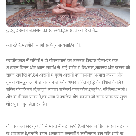
कुटकुटासन व बकासन का स्वास्थ्यवर्द्धक सच्च क्या है जाने,,,
बता रहें है,,महायोगी स्वामी सत्येंद्र सत्यसाहिब जी,,
प्राचीनकाल में योगियों में दो योगव्यायामों का उच्चतर विकास किया-देर तक
अध्ययन चिंतन और ध्यान समाधि से आई शरीर मे स्थिलता,आलस्य ओर जड़ता की
सहज समाप्ति को,84 आसनों में मुख्य आसनों का नियमित अभ्यास करना और
दूसरा था-युद्धकला में उच्चत्तर कला और अपार शक्ति व्रद्धि के कौशल के लिए
शक्ति योग,जिसमें हो,सम्पूर्ण व्यायाम शक्तियां-पावर,फोर्स,इस्ट्रेंथ, स्टैमिना,एनर्जी।
ओर वो भी कम समय मे,तब आया ये पफ़स्सि योग व्यायाम,जो समय समय पर लुप्त
ओर पुनर्जागृत होता रहा है।
यो एक कलाकार ग्रुप,जिसे भारत में नट कहते है,जो भगवान शिव के रूप नटराज
के आराधक है,उन्होंने अपने असाधरण करतबों में लचीलापन ओर गति आदि के