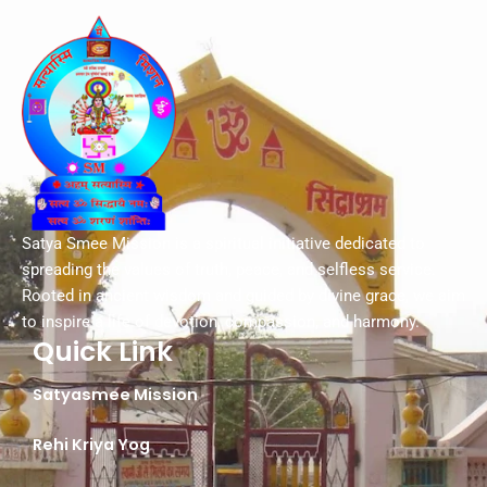
Satya Smee Mission is a spiritual initiative dedicated to
spreading the values of truth, peace, and selfless service.
Rooted in ancient wisdom and guided by divine grace, we aim
to inspire a life of devotion, compassion, and harmony.
Quick Link
Satyasmee Mission
Rehi Kriya Yog