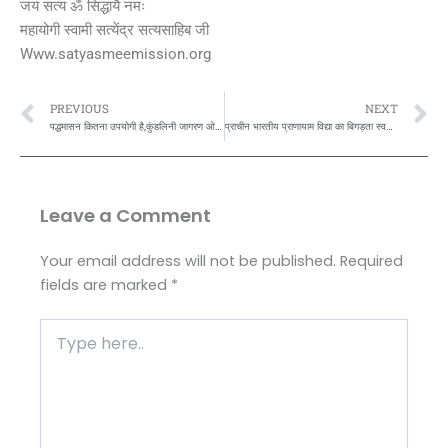
जय सत्य ॐ सिद्धायै नमः
महायोगी स्वामी सत्येंद्र सत्यसाहिब जी
Www.satyasmeemission.org
Prev
N
PREVIOUS
NEXT
पद्धमासन कितना उपयोगी है,कुंडलिनी जागरण ओर उसके 9 शक्ति बिंदुओं को जाग्रत करने में,, बता रहें है,महायोगी स्वामी सत्येंद्र सत्यसाहिब जी,,
प्राचीन भारतीय प्राणायाम विद्या का बिगड़ता स्वरूप डीप ब्रीथिंग् ओर जाने सच्चा तरीका,, बता रहें है,महायोगी स्वामी सत्येंद्र सत्यसाहिब जी,,
Leave a Comment
Your email address will not be published.
Required
fields are marked
*
Type
here..