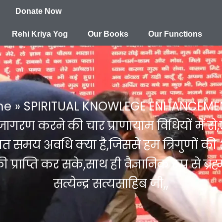
Donate Now
Rehi Kriya Yog
Our Books
Our Functions
me
SPIRITUAL KNOWLEGE ENHANCEME
गरण करने की चार प्राणायाम विधियों में से,ए
 समय अवधि क्या है,जिससे हम त्रिगुणों की
राप्ति कर सके,साथ ही वैज्ञानिक रूप से ब्रह्मच
सत्येन्द्र सत्यसाहिब जी,,