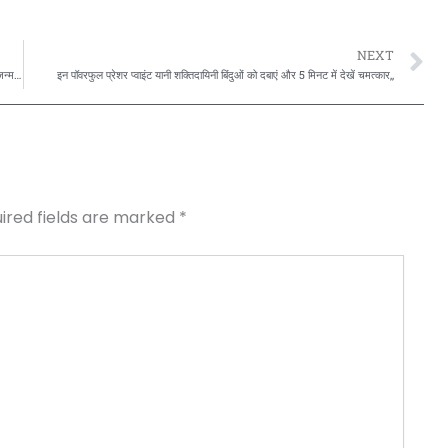
N
NEXT
कैसे जाने की आपकी कुंडलिनी जागरण होगा या नहीं,या कितने स्तर पर सफलता मिलेगी,आपकी जन्म कुंडली मे,आपकी कुंडलिनी जागरण के लिए कौन से मुख्य ग्रह है?बता रहे है,स्वामी सत्येंद्र सत्यसाहिब जी,,,
इन पॉवरफुल प्रेशर प्वाइंट यानी शक्तिदायिनी बिंदुओं को दबाएं और 5 मिनट में देखें चमत्कार,,
ired fields are marked
*