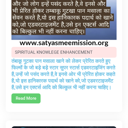
SPIRITUAL KNOWLEGE ENHANCEMENT
तंबाकू गुटका पान मसाला खाने को लेकर प्रेरित करते हुए
फिल्मों के जो बड़े बड़े स्टार सुपर स्टार्स एडवरटाइजिंग करते
है,उन्हें जो पसंद करते है,वे इनसे ओर भी प्रेरित होकर कहते
है,यो इस हानिकारक पदार्थ को खाने को,जो एडवरटाइजमेंट
है,उसे इन एक्टर्स आदि को बिल्कुल भी नहीं करना चाहिए।
Read More