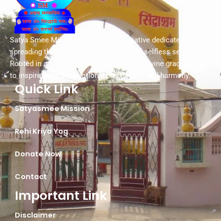
Satya Smee Mission is a spiritual initiative dedicated to
spreading the values of truth, peace, and selfless service.
Rooted in ancient wisdom and guided by divine grace, we aim
to inspire a life of devotion, compassion, and harmony.
Quick Link
Satyasmee Mission
Rehi Kriya Yog
Donate Now
Contact
Important Link
Disclaimer