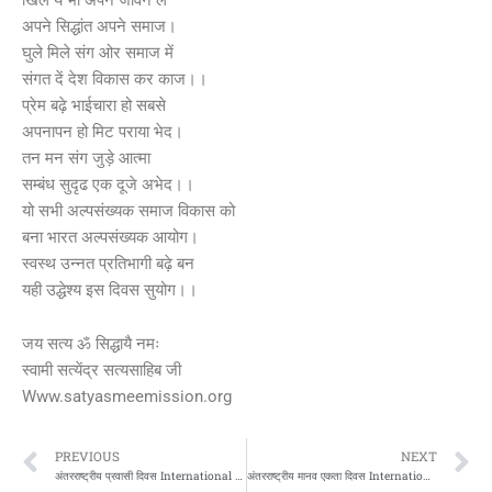
अपने सिद्धांत अपने समाज।
घुले मिले संग ओर समाज में
संगत दें देश विकास कर काज।।
प्रेम बढ़े भाईचारा हो सबसे
अपनापन हो मिट पराया भेद।
तन मन संग जुड़े आत्मा
सम्बंध सुदृढ एक दूजे अभेद।।
यो सभी अल्पसंख्यक समाज विकास को
बना भारत अल्पसंख्यक आयोग।
स्वस्थ उन्नत प्रतिभागी बढ़े बन
यही उद्धेश्य इस दिवस सुयोग।।
जय सत्य ॐ सिद्धायै नमः
स्वामी सत्येंद्र सत्यसाहिब जी
Www.satyasmeemission.org
Prev
N
PREVIOUS
NEXT
अंतरराष्ट्रीय प्रवासी दिवस International Migrants Day
अंतरराष्ट्रीय मानव एकता दिवस International Human Solidarity Day