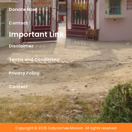
Donate Now
Contact
Important Link
Disclaimer
Terms and Conditions
Privacy Policy
Contact
Copyright © 2025 Satyasmee Mission. All rights reserved