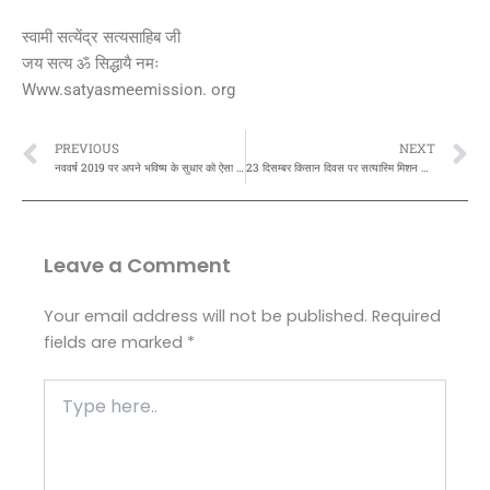
स्वामी सत्येंद्र सत्यसाहिब जी
जय सत्य ॐ सिद्धायै नमः
Www.satyasmeemission. org
Prev
N
PREVIOUS
NEXT
नववर्ष 2019 पर अपने भविष्य के सुधार को ऐसा क्या करें,जो नया साल महत्त्वपूर्ण सफलताओं सेभरा और स्मरणीय सिद्ध हो…बता रहें है स्वामी सत्येंद्र सत्यसाहिब जी…
23 दिसम्बर किसान दिवस पर सत्यास्मि मिशन की और से अपनी कविता के माध्यम से सभी को शुभकामनायें देते हुए स्वामी सत्येंद्र सत्यसाहिब जी..
Leave a Comment
Your email address will not be published.
Required
fields are marked
*
Type
here..