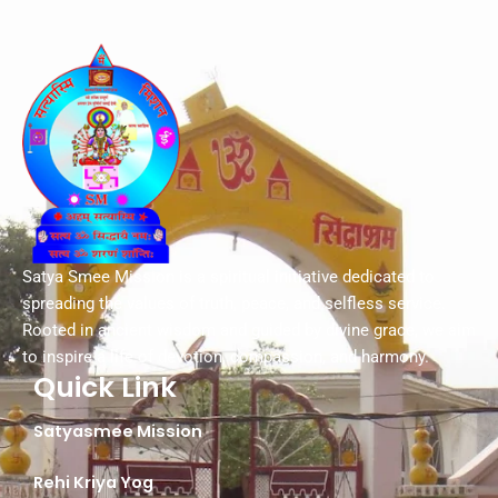
Satya Smee Mission is a spiritual initiative dedicated to
spreading the values of truth, peace, and selfless service.
Rooted in ancient wisdom and guided by divine grace, we aim
to inspire a life of devotion, compassion, and harmony.
Quick Link
Satyasmee Mission
Rehi Kriya Yog