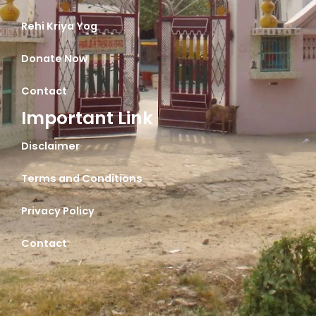
Rehi Kriya Yog
Donate Now
Contact
Important Link
Disclaimer
Terms and Conditions
Privacy Policy
Contact